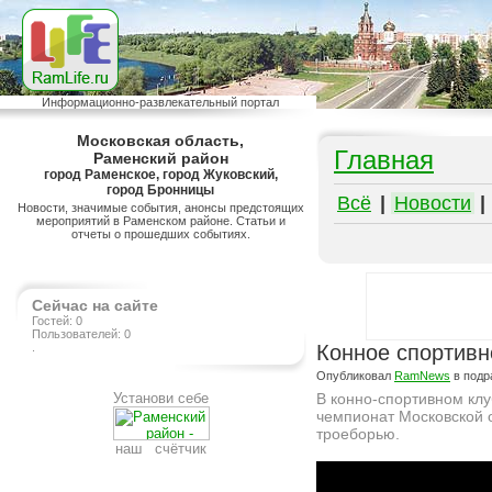
Информационно-развлекательный портал
Московская область,
Главная
Раменский район
город Раменское, город Жуковский,
город Бронницы
Всё
|
Новости
|
Новости, значимые события, анонсы предстоящих
мероприятий в Раменском районе. Статьи и
отчеты о прошедших событиях.
Сейчас на сайте
Гостей: 0
Пользователей: 0
.
Конное спортивн
Опубликовал
RamNews
в подр
Установи себе
В конно-спортивном клу
чемпионат Московской 
троеборью.
наш счётчик
Подробнее на сайте http://ramlife.ru/?menu=ru-main-news-viewdoc-471