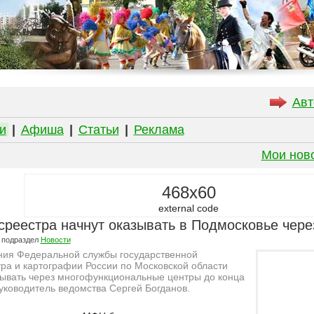
Авт
и
|
Афиша
|
Статьи
|
Реклама
Мои нов
468x60
external code
среестра начнут оказывать в Подмосковье чере
 подраздел
Новости
ения Федеральной службы государственной
тра и картографии России по Московской области
зывать через многофункциональные центры до конца
руководитель ведомства Сергей Богданов.