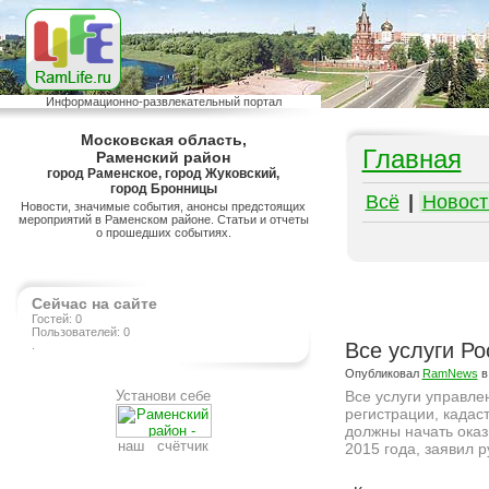
Информационно-развлекательный портал
Московская область,
Главная
Раменский район
город Раменское, город Жуковский,
город Бронницы
Всё
|
Новост
Новости, значимые события, анонсы предстоящих
мероприятий в Раменском районе. Статьи и отчеты
о прошедших событиях.
Сейчас на сайте
Гостей: 0
Пользователей: 0
.
Все услуги Ро
Опубликовал
RamNews
в
Установи себе
Все услуги управл
регистрации, кадас
должны начать ока
наш счётчик
2015 года, заявил 
Подробнее на сайте http://ramlife.ru/?menu=ru-main-news-viewdoc-4709