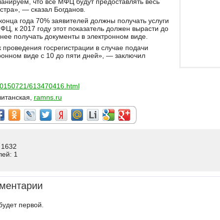
ланируем, что все МФЦ будут предоставлять весь
стра», — сказал Богданов.
 конца года 70% заявителей должны получать услуги
ФЦ, к 2017 году этот показатель должен вырасти до
нее получать документы в электронном виде.
 проведения госрегистрации в случае подачи
ронном виде с 10 до пяти дней», — заключил
y/20150721/613470416.html
литанская,
ramns.ru
 1632
лей: 1
ментарии
будет первой.