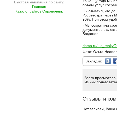
«К концу года мы п
Быстрая навигация по сайту:
объем услуг Росрее
Главная
Он отметил, что до
Каталог сайтов
Справочник
Росреестра через М
90%. При этом удоб
«Мы сократили срок
документов в элект
Богданов.
riamo.ru/...s_realt
Фото: Ольга Неапо
Закладки:
Всего просмотров:
Из них пользовате
Отзывы и ком
Нет записей, Ваша 