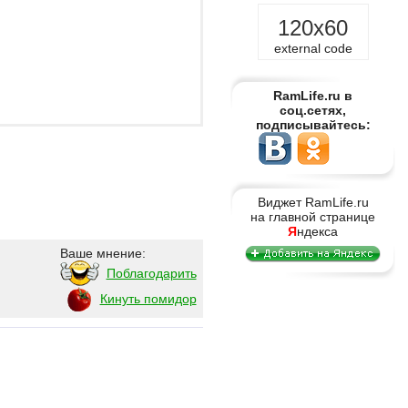
120x60
external code
RamLife.ru в
соц.сетях,
подписывайтесь:
Виджет RamLife.ru
на главной странице
Я
ндекса
Ваше мнение:
Поблагодарить
Кинуть помидор