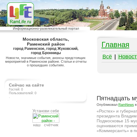
Информационно-развлекательный портал
Московская область,
Главная
Раменский район
город Раменское, город Жуковский,
город Бронницы
Всё
|
Новост
Новости, значимые события, анонсы предстоящих
мероприятий в Раменском районе. Статьи и отчеты
о прошедших событиях.
Сейчас на сайте
Гостей: 0
Пользователей: 0
.
Пятнадцать м
Опубликовал
RamNews
в
Установи себе
«Ростех» и губерна
президента Владими
Подмосковье 15 мус
наш счётчик
оцениваются пример
«Коммерсантъ» в п