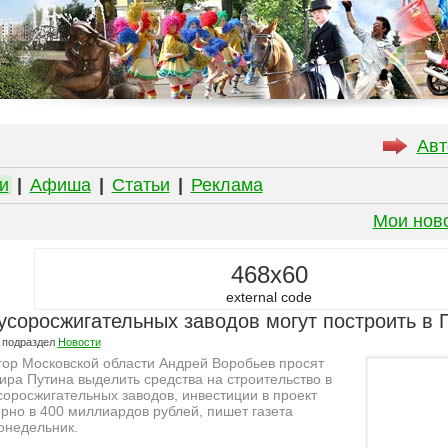
Авт
и
|
Афиша
|
Статьи
|
Реклама
Мои нов
468x60
external code
усоросжигательных заводов могут построить в
 подраздел
Новости
тор Московской области Андрей Воробьев просят
ра Путина выделить средства на строительство в
оросжигательных заводов, инвестиции в проект
но в 400 миллиардов рублей, пишет газета
онедельник.