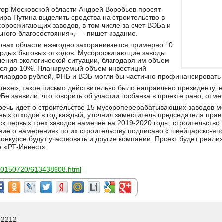
тор Московской области Андрей Воробьев просят
ра Путина выделить средства на строительство в
оросжигающих заводов, в том числе за счет ВЭБа и
ного благосостояния», — пишет издание.
онах области ежегодно захоранивается примерно 10
ердых бытовых отходов. Мусоросжигающие заводы
ения экологической ситуации, благодаря им объем
тся до 10%. Планируемый объем инвестиций
лиардов рублей, ФНБ и ВЭБ могли бы частично профинансировать п
стехе», такое письмо действительно было направлено президенту, 
Бе заявили, что говорить об участии госбанка в проекте рано, отм
речь идет о строительстве 15 мусороперерабатывающих заводов м
ых отходов в год каждый, уточнил заместитель председателя прав
ск первых трех заводов намечен на 2019-2020 годы, строительство
ние о намерениях по их строительству подписано с швейцарско-япон
 конкурсе будут участвовать и другие компании. Проект будет реали
 «РТ-Инвест».
y/20150720/613438608.html
 2212