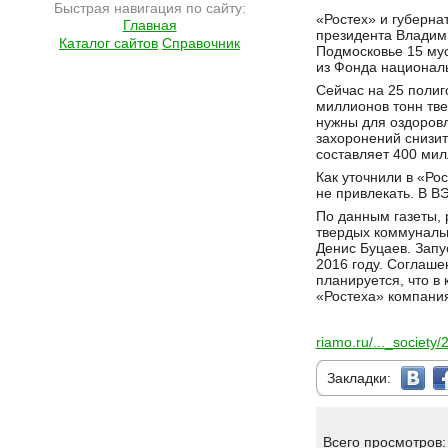
Быстрая навигация по сайту:
Подробнее на сайте http://ramlife.ru/?menu=ru-main-news-viewdoc-4708
«Ростех» и губерна
Главная
президента Владими
Каталог сайтов
Справочник
Подмосковье 15 мус
из Фонда националь
Сейчас на 25 полиг
миллионов тонн тв
нужны для оздоровл
захоронений снизи
составляет 400 мил
Как уточнили в «Ро
не привлекать. В ВЭ
По данным газеты, 
твердых коммунальн
Денис Буцаев. Запу
2016 году. Соглаше
планируется, что в
«Ростеха» компания
riamo.ru/..._societ
Закладки:
Всего просмотров: