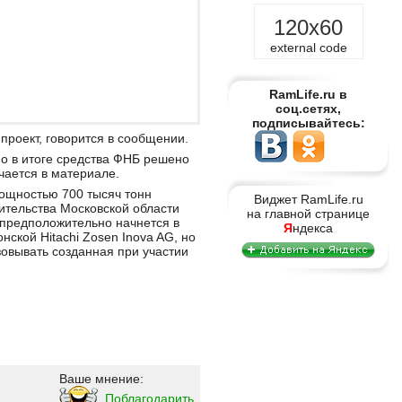
120x60
external code
RamLife.ru в
соц.сетях,
подписывайтесь:
роект, говорится в сообщении.
но в итоге средства ФНБ решено
ечается в материале.
ощностью 700 тысяч тонн
Виджет RamLife.ru
ительства Московской области
на главной странице
 предположительно начнется в
Я
ндекса
ской Hitachi Zosen Inova AG, но
зовывать созданная при участии
Ваше мнение:
Поблагодарить