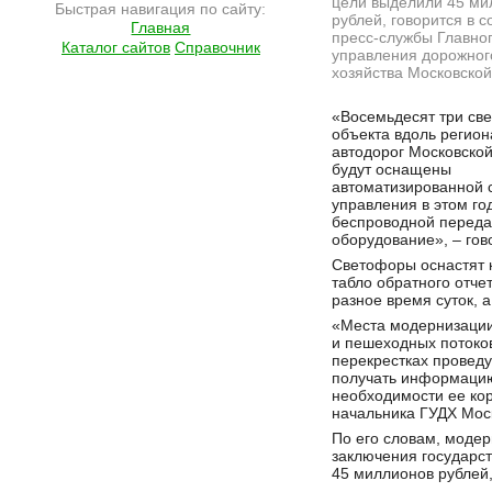
цели выделили 45 ми
Быстрая навигация по сайту:
рублей, говорится в 
Главная
пресс-службы Главно
Каталог сайтов
Справочник
управления дорожног
хозяйства Московской
Подробнее на сайте http://ramlife.ru/?menu=ru-main-news-viewdoc-4706
«Восемьдесят три св
объекта вдоль регио
автодорог Московской
будут оснащены
автоматизированной 
управления в этом го
беспроводной переда
оборудование», – гов
Светофоры оснастят 
табло обратного отч
разное время суток, 
«Места модернизации
и пешеходных потоков
перекрестках проведу
получать информацию
необходимости ее ко
начальника ГУДХ Мос
По его словам, моде
заключения государст
45 миллионов рублей,