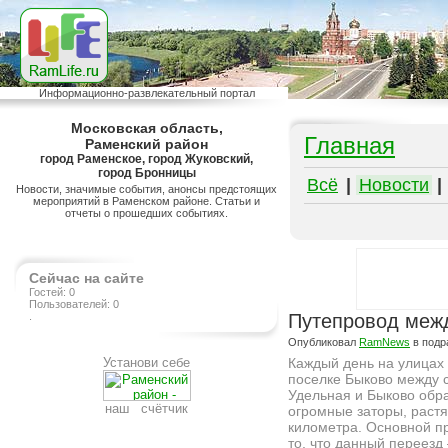
Информационно-развлекательный портал
Московская область,
Главная
Раменский район
город Раменское, город Жуковский,
город Бронницы
Всё
|
Новости
|
Новости, значимые события, анонсы предстоящих
мероприятий в Раменском районе. Статьи и
отчеты о прошедших событиях.
Сейчас на сайте
Гостей: 0
Пользователей: 0
.
Путепровод межд
Опубликовал
RamNews
в подр
Установи себе
Каждый день на улицах 
поселке Быково между 
Удельная и Быково обр
наш счётчик
огромные заторы, раст
километра. Основной п
то, что данный переез