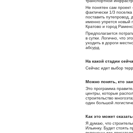
транспортной инфрастр
Не понятен сам проект 
фактически 1/3 поселка
поставить путепровод, д
именно упрется новый п
Кратово и город Раменс
Предполагается потрат
в сутки. Логично, что э
уходить в дороги местн
абсурд.
На какой стадии сейч
Сейчас идет выбор терр
Можно понять, кто за
Это программа правите
центры, которые распол
строительство многоэта
один большой логистиче
Как это может сказать
Я думаю, что строительс
Ильинку. Будет стоять 
включенными двигателям