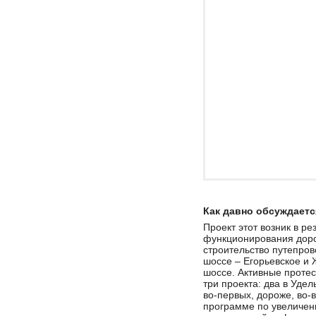
Как давно обсуждаетс
Проект этот возник в р
функционирования доро
строительство путепров
шоссе – Егорьевское и 
шоссе. Активные протес
три проекта: два в Удел
во-первых, дороже, во-
программе по увеличен