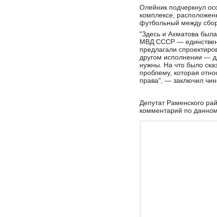
Олейник подчеркнул ос
комплексе, расположенн
футбольный между сбор
"Здесь и Ахматова была,
МВД СССР — единственн
предлагали спроектиров
другом исполнении — дл
нужны. На что было ск
проблему, которая отн
права", — заключил чин
Депутат Раменского рай
комментарий по данном