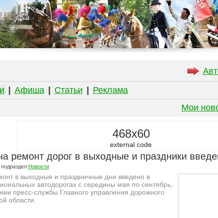
Авт
и
|
Афиша
|
Статьи
|
Реклама
Мои нов
468x60
external code
на ремонт дорог в выходные и праздники введ
 подраздел
Новости
онт в выходные и праздничные дни введено в
иональных автодорогах с середины мая по сентябрь,
нии пресс-службы Главного управления дорожного
ой области.