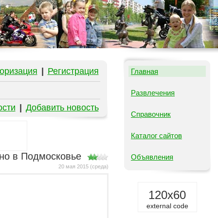
оризация
|
Регистрация
Главная
Развлечения
ости
|
Добавить новость
Справочник
Каталог сайтов
ено в Подмосковье
Объявления
20 мая 2015 (среда)
120x60
external code