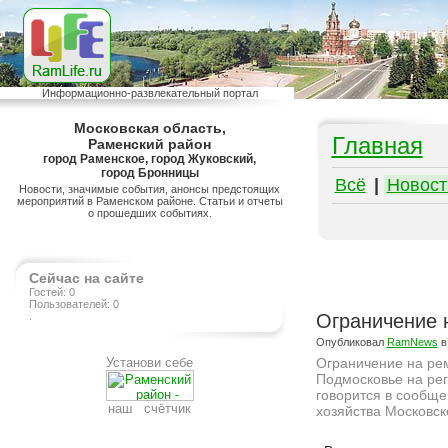
Информационно-развлекательный портал
Московская область,
Главная
Раменский район
город Раменское, город Жуковский,
город Бронницы
Всё
|
Новост
Новости, значимые события, анонсы предстоящих
мероприятий в Раменском районе. Статьи и отчеты
о прошедших событиях.
Сейчас на сайте
Гостей: 0
Пользователей: 0
.
Ограничение 
Опубликовал
RamNews
в
Установи себе
Ограничение на рем
Подмосковье на рег
говорится в сообще
наш счётчик
хозяйства Московск
Подробнее на сайте http://ramlife.ru/?menu=ru-main-news-viewdoc-4606