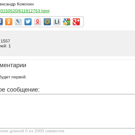
ександр Кожохин
t/20150520/611812753.html
 1557
лей: 1
ментарии
будет первой.
ое сообщение: