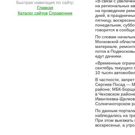
«В связи с увеличе
Быстрая навигация по сайту:
на региональных ав
Главная
на проведение рем
Каталог сайтов
Справочник
дней, в праздничны
пятницу, воскресен
понедельник, суббо
говорится в сообще
По словам начальни
Московской области
материале, ремонтн
поток в Подмосковь
едут дачники.
«Временные огранич
сентябрь текущего 
10 тысяч автомобил
В частности, запре
Сергиев Посад — М
районе; МБК-Борще
в Чеховском районе
Ивантеевка-Щелково
Солнечногорском ра
По данным портала 
наблюдались на тра
При этом выезжать н
воскресенье, а утр