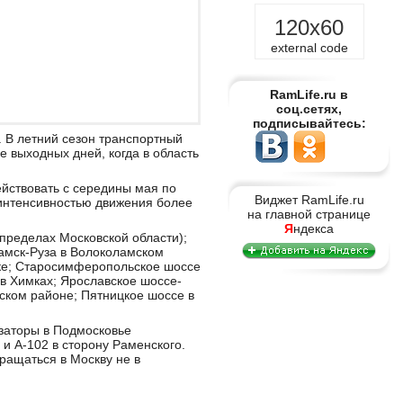
120x60
external code
RamLife.ru в
соц.сетях,
подписывайтесь:
 В летний сезон транспортный
е выходных дней, когда в область
йствовать с середины мая по
Виджет RamLife.ru
 интенсивностью движения более
на главной странице
Я
ндекса
пределах Московской области);
амск-Руза в Волоколамском
ке; Старосимферопольское шоссе
в Химках; Ярославское шоссе-
ском районе; Пятницкое шоссе в
заторы в Подмосковье
и А-102 в сторону Раменского.
вращаться в Москву не в