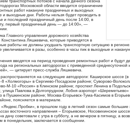
нием транспортных потоков с начала дачного сезона
тодорогах Московской области вводится ограничение
онтных работ накануне праздничных и выходных
е и выходные дни. Работы нельзя будет проводить в
ье и последний праздничный день после 14:00, в
ту, первый праздничный день — до 14:00», —
нии.
ка Главного управления дорожного хозяйства
 Константина Ляшкевича, которые приводятся в
ые работы не должны ухудшать транспортную ситуацию в регионе.
е увеличивается в разы, особенно в часы пик в выходные и наканун
ения вводятся на период проведения ремонтных работ и будут де
года на региональных автодорогах с приведенной среднесуточной
ей», — цитирует пресс-служба Ляшкевича.
т распространяется на следующие автодороги: Каширское шоссе (в 
-8 «Холмогоры» в Сергиево-Посадском районе; Суворово-Волокол
во-М-10 «Россия» в Клинском районе; проспект Ленина в Подольс
; улица Павлова в Долгопрудном; Лобня-аэропорт «Шереметьево» 
 в Пушкинском районе; Москва-Егорьевск-Тума-Касимов в Егорьев
йоне, поясняется в материале.
«Яндекс.Пробки», в прошлом году в летний сезон самые большие 
ссах восточного направления – Егорьевское, Носовихинское шоссе 
а дачу советовали с утра в субботу, а не вечером в пятницу, а воз
ом в понедельник, заключается в сообщении.