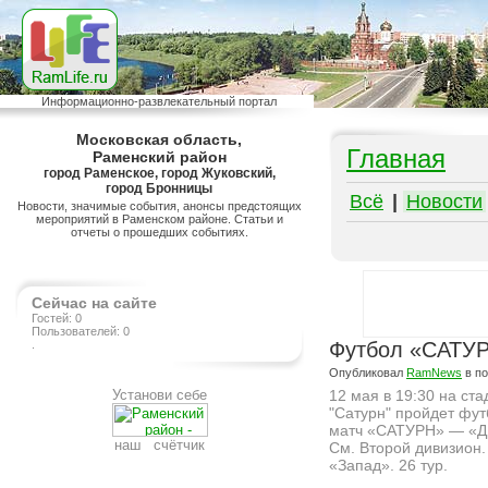
Информационно-развлекательный портал
Московская область,
Главная
Раменский район
город Раменское, город Жуковский,
город Бронницы
Всё
|
Новости
Новости, значимые события, анонсы предстоящих
мероприятий в Раменском районе. Статьи и
отчеты о прошедших событиях.
Сейчас на сайте
Гостей: 0
Пользователей: 0
.
Футбол «САТУ
Опубликовал
RamNews
в п
Установи себе
12 мая в 19:30 на ст
"Сатурн" пройдет фу
матч «САТУРН» — «
наш счётчик
См. Второй дивизион.
«Запад». 26 тур.