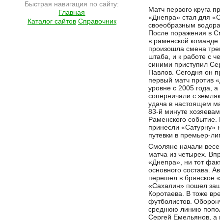
Быстрая навигация по сайту:
Подробнее на сайте http://ramlife.ru/?menu=ru-main-news-viewdoc-4583
Матч первого круга п
Главная
«Днепра» стал для «
Каталог сайтов
Справочник
своеобразным водора
После поражения в С
в раменской команде
произошла смена тре
штаба, и к работе с ч
синими приступил Се
Павлов. Сегодня он п
первый матч против 
уровне с 2005 года, 
соперничали с земля
удача в настоящем м
83-й минуте хозяевам
Раменского событие.
принесли «Сатурну» н
путевки в премьер-лиг
Смоляне начали весе
матча из четырех. Вп
«Днепра», ни тот фак
основного состава. А
перешел в брянское 
«Сахалин» пошел защ
Коротаева. В тоже вр
футболистов. Оборон
среднюю линию попол
Сергей Емельянов, а