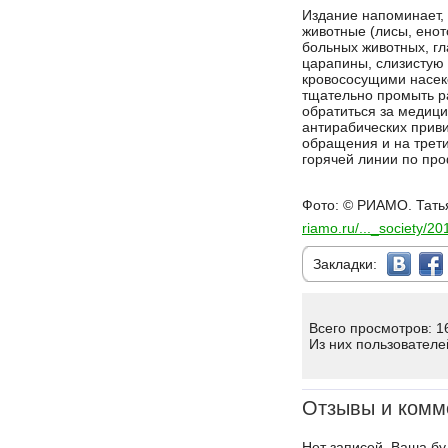
Издание напоминает, 
животные (лисы, енот
больных животных, гл
царапины, слизистую 
кровососущими насек
тщательно промыть ра
обратиться за медици
антирабических приви
обращения и на трети
горячей линии по про
Фото: © РИАМО. Тать
riamo.ru/..._society/
Закладки:
Всего просмотров: 1
Из них пользователе
Отзывы и комм
Нет записей, Ваша бу