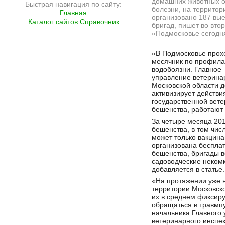
домашних животных о
Быстрая навигация по сайту:
болезни, на территор
Главная
организовано 187 вы
Каталог сайтов
Справочник
бригад, пишет во втор
«Подмосковье сегодн
Подробнее на сайте http://ramlife.ru/?menu=ru-main-news-viewdoc-4579
«В Подмосковье прох
месячник по профила
водобоязни. Главное
управление ветерина
Московской области д
активизирует действи
государственной вет
бешенства, работают 
За четыре месяца 201
бешенства, в том чис
может только вакцин
организована беспла
бешенства, бригады 
садоводческие неком
добавляется в статье.
«На протяжении уже 
территории Московско
их в среднем фиксиру
обращаться в травмпу
начальника Главного 
ветеринарного инспе