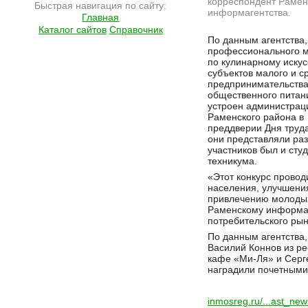
корреспондент Рамен
Быстрая навигация по сайту:
информагентства.
Главная
Каталог сайтов
Справочник
Подробнее на сайте http://ramlife.ru/?menu=ru-main-news-viewdoc-4520
По данным агентства,
профессионального м
по кулинарному искус
субъектов малого и с
предпринимательства
общественного питан
устроен администрац
Раменского района в
преддверии Дня труда
они представляли раз
участников был и сту
техникума.
«Этот конкурс провод
населения, улучшения
привлечению молодых
Раменскому информаг
потребительского рын
По данным агентства,
Василий Коннов из ре
кафе «Ми-Ля» и Серге
наградили почетными
inmosreg.ru/...ast_n