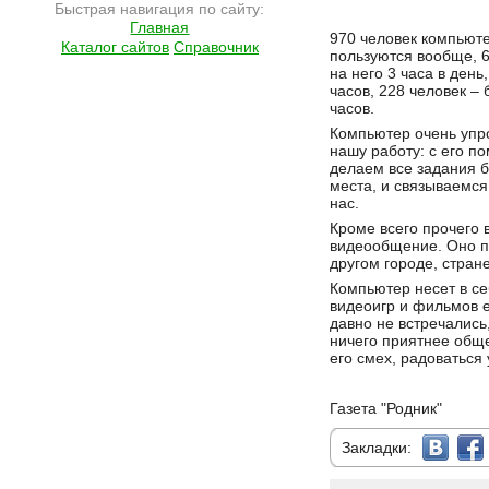
Быстрая навигация по сайту:
Главная
Подробнее на сайте http://ramlife.ru/?menu=ru-main-news-viewdoc-445
970 человек компьют
Каталог сайтов
Справочник
пользуются вообще, 6
на него 3 часа в день,
часов, 228 человек – 
часов.
Компьютер очень уп
нашу работу: с его 
делаем все задания 
места, и связываемся
нас.
Кроме всего прочего 
видеообщение. Оно по
другом городе, стране
Компьютер несет в се
видеоигр и фильмов 
давно не встречались,
ничего приятнее общ
его смех, радоваться
Газета "Родник"
Закладки: