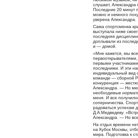
слушает, Александра 
Последние 20 минут п
можно и немного поху
уверена Александра.
Сама спортсменка кри
выступала ниже свое
последняя дисциплин
доплывали из послед
и — домой.
«Мне кажется, мы все
первооткрывателями,
первыми участниками
последними. И эти н
индивидуальный вид с
команде — сборной Ро
конкуренция — жестк
Александра. — Но мен
необходимые норматив
меня. И все получилос
соперничества. Спор
радоваться успехам д
Д.А.Медведеву. «Встр
Александра. — Но все
На отдых времени не
на Кубок Москвы, отб
мира. Подготовка к с