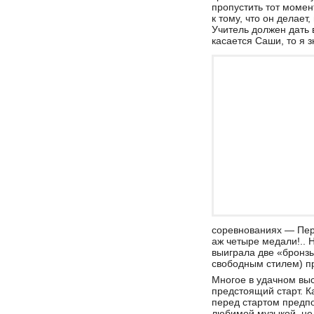
пропустить тот момен
к тому, что он делает
Учитель должен дать 
касается Саши, то я з
соревнованиях — Пер
аж четыре медали!.. 
выиграла две «бронз
свободным стилем) п
Многое в удачном вы
предстоящий старт. К
перед стартом предпо
любимой музыкой, не 