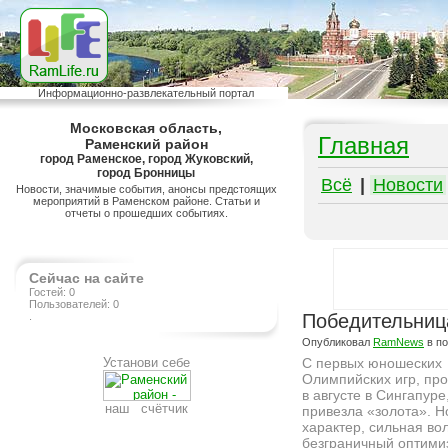
Информационно-развлекательный портал
Московская область,
Главная
Раменский район
город Раменское, город Жуковский,
город Бронницы
Всё
|
Новости
Новости, значимые события, анонсы предстоящих
мероприятий в Раменском районе. Статьи и
отчеты о прошедших событиях.
Сейчас на сайте
Гостей: 0
Пользователей: 0
.
Победительниц
Опубликовал
RamNews
в п
Установи себе
С первых юношеских
Олимпийских игр, пр
в августе в Сингапуре
наш счётчик
привезла «золота». 
характер, сильная во
безграничный оптими