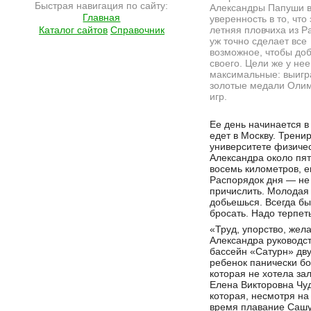
Быстрая навигация по сайту:
Александры Папуши 
Главная
уверенность в то, что 
Каталог сайтов
Справочник
летняя пловчиха из Р
уж точно сделает все
возможное, чтобы до
своего. Цели же у нее
максимальные: выигр
золотые медали Оли
игр.
Подробнее на сайте http://ramlife.ru/?menu=ru-main-news-viewdoc-406
Ее день начинается в
едет в Москву. Трени
университете физичес
Александра около пят
восемь километров, 
Распорядок дня — не 
причислить. Молодая 
добьешься. Всегда бы
бросать. Надо терпеть
«Труд, упорство, жел
Александра руководст
бассейн «Сатурн» дв
ребенок панически бо
которая не хотела за
Елена Викторовна Чуд
которая, несмотря на
время плавание Сашу