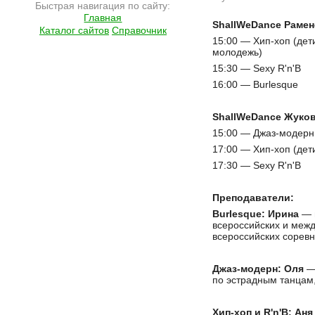
Быстрая навигация по сайту:
Главная
Подробнее на сайте http://ramlife.ru/?menu=ru-main-news-viewdoc-3749
ShallWeDance Рамен
Каталог сайтов
Справочник
15:00 — Хип-хоп (дет
молодежь)
15:30 — Sexy R'n'B
16:00 — Burlesque
ShallWeDance Жуко
15:00 — Джаз-модерн
17:00 — Хип-хоп (дет
17:30 — Sexy R'n'B
Преподаватели:
Burlesque: Ирина
— м
всероссийских и межд
всероссийских соревн
Джаз-модерн: Оля
— 
по эстрадным танцам,
Хип-хоп и R'n'B: Аня