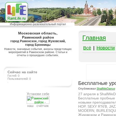
Информационно-развлекательный портал
Московская область,
Главная
Раменский район
город Раменское, город Жуковский,
город Бронницы
Всё
|
Новости
Новости, значимые события, анонсы предстоящих
мероприятий в Раменском районе. Статьи и
отчеты о прошедших событиях.
Сейчас на сайте
Гостей: 0
Пользователей: 0
.
Бесплатные ур
Опубликовал
ShallWeDance
Установи себе
27 апреля в ShallWe
Бесплатные пробные 
новыми преподавател
наш счётчик
HOP, SEXY R'N'B, JAZ
MODERN, BURLESQU
Жуковском и Раменск