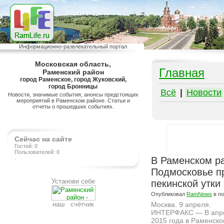
Информационно-развлекательный портал
Московская область,
Главная
Раменский район
город Раменское, город Жуковский,
город Бронницы
Всё
|
Новости
Новости, значимые события, анонсы предстоящих
мероприятий в Раменском районе. Статьи и
отчеты о прошедших событиях.
Сейчас на сайте
Гостей: 0
Пользователей: 0
.
В Раменском ра
Подмосковье п
Установи себе
пекинской утки
Опубликовал
RamNews
в п
наш счётчик
Москва. 9 апреля.
ИНТЕРФАКС — В апр
2015 года в Раменск