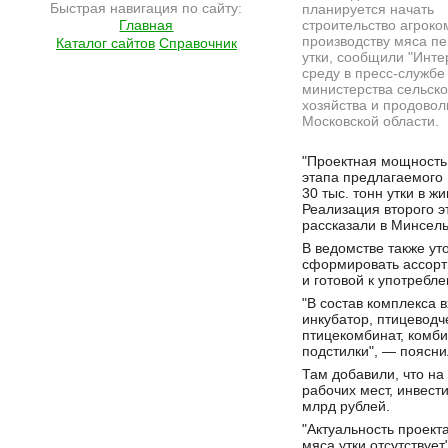
Быстрая навигация по сайту:
планируется начать
Главная
строительство агроко
производству мяса пе
Каталог сайтов
Справочник
утки, сообщили "Инте
среду в пресс-службе
министерства сельско
хозяйства и продовол
Московской области.
Подробнее на сайте http://ramlife.ru/?menu=ru-main-news-viewdoc-3710
"Проектная мощность
этапа предлагаемого
30 тыс. тонн утки в ж
Реализация второго э
рассказали в Минсель
В ведомстве также ут
сформировать ассорт
и готовой к употребл
"В состав комплекса 
инкубатор, птицеводч
птицекомбинат, комби
подстилки", — поясни
Там добавили, что на
рабочих мест, инвест
млрд рублей.
"Актуальность проекта
мяса утки отсутствуе