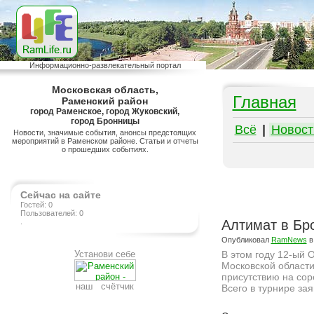
Информационно-развлекательный портал
Московская область,
Главная
Раменский район
город Раменское, город Жуковский,
город Бронницы
Всё
|
Новост
Новости, значимые события, анонсы предстоящих
мероприятий в Раменском районе. Статьи и отчеты
о прошедших событиях.
Сейчас на сайте
Гостей: 0
Пользователей: 0
.
Алтимат в Бр
Опубликовал
RamNews
в
Установи себе
В этом году 12-ый 
Московской области
присутствию на сор
наш счётчик
Всего в турнире зая
Подробнее на сайте http://ramlife.ru/?menu=ru-main-news-viewdoc-350