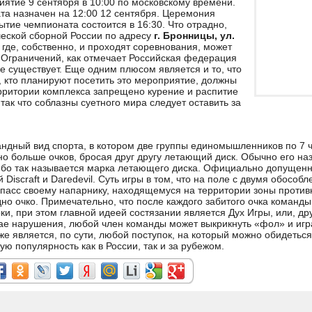
ятие 9 сентября в 10:00 по московскому времени.
а назначен на 12:00 12 сентября. Церемония
ытие чемпионата состоится в 16:30. Что отрадно,
еской сборной России по адресу
г. Бронницы, ул.
, где, собственно, и проходят соревнования, может
 Ограничений, как отмечает Российская федерация
е существует. Еще одним плюсом является и то, что
, кто планируют посетить это мероприятие, должны
территории комплекса запрещено курение и распитие
так что соблазны суетного мира следует оставить за
ндный вид спорта, в котором две группы единомышленников по 7 
но больше очков, бросая друг другу летающий диск. Обычно его на
 ибо так называется марка летающего диска. Официально допущен
Discraft и Daredevil. Суть игры в том, что на поле с двумя обосо
пасс своему напарнику, находящемуся на территории зоны противн
дно очко. Примечательно, что после каждого забитого очка коман
ки, при этом главной идеей состязании является Дух Игры, или, др
ае нарушения, любой член команды может выкрикнуть «фол» и игр
е является, по сути, любой поступок, на который можно обидеться
ую популярность как в России, так и за рубежом.