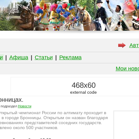
Авт
и
|
Афиша
|
Статьи
|
Реклама
Мои нов
468x60
external code
онницах.
 подраздел
Новости
Открытый чемпионат России по алтимату проходит в
 в городе Бронницы. Открытым он назван благодаря
евнованиях представителей соседних государств.
влено около 500 участников.