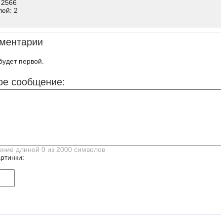
 2566
лей: 2
ментарии
будет первой.
ое сообщение:
ртинки: