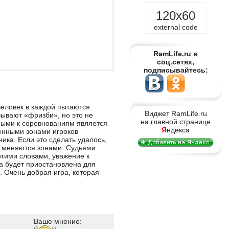
120x60
external code
RamLife.ru в
соц.сетях,
подписывайтесь:
человек в каждой пытаются
Виджет RamLife.ru
зывают «фризби», но это не
на главной странице
ными к соревнованиям является
Я
ндекса
бленными зонами игроков
ика. Если это сделать удалось,
ды меняются зонами. Судьями
угими словами, уважение к
а будет приостановлена для
. Очень добрая игра, которая
Ваше мнение: