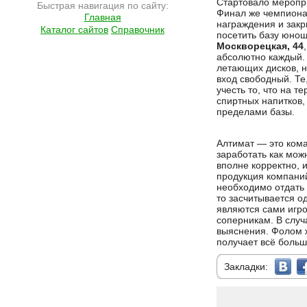
Стартовало меропри
Быстрая навигация по сайту:
Финал же чемпионат
Главная
награждения и закр
Каталог сайтов
Справочник
посетить базу юнош
Москворецкая, 44
абсолютно каждый.
летающих дисков, н
вход свободный. Те
учесть то, что на 
спиртных напитков, 
пределами базы.
Алтимат — это кома
заработать как мож
вполне корректно,
продукция компаний 
необходимо отдать 
то засчитывается о
являются сами игро
соперникам. В случ
выяснения. Фолом ж
получает всё больш
Закладки: