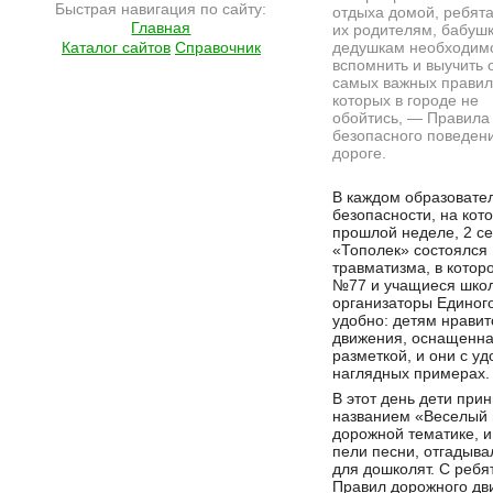
Быстрая навигация по сайту:
отдыха домой, ребята
Главная
их родителям, бабуш
Каталог сайтов
Справочник
дедушкам необходим
вспомнить и выучить 
самых важных правил
которых в городе не
обойтись, — Правила
безопасного поведен
дороге.
Подробнее на сайте http://ramlife.ru/?menu=ru-main-news-viewdoc-346
В каждом образовател
безопасности, на кот
прошлой неделе, 2 се
«Тополек» состоялся
травматизма, в котор
№77 и учащиеся школ 
организаторы Единого
удобно: детям нрави
движения, оснащенн
разметкой, и они с у
наглядных примерах.
В этот день дети при
названием «Веселый 
дорожной тематике, и
пели песни, отгадыва
для дошколят. С ребя
Правил дорожного дв