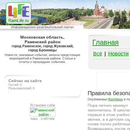
Информационно-развлекательный портал
Московская область,
Главная
Раменский район
город Раменское, город Жуковский,
город Бронницы
Всё
|
Новости
Новости, значимые события, анонсы предстоящих
мероприятий в Раменском районе. Статьи и
отчеты о прошедших событиях.
Сейчас на сайте
Гостей: 0
Пользователей: 0
.
Правила безоп
Опубликовал
RamNews
в п
Установи себе
Пора летних каникул
закончилась. В школа
первые в этом учебно
наш счётчик
звонки, а в детских с
снова полно ребятиш
Возвращаясь после л