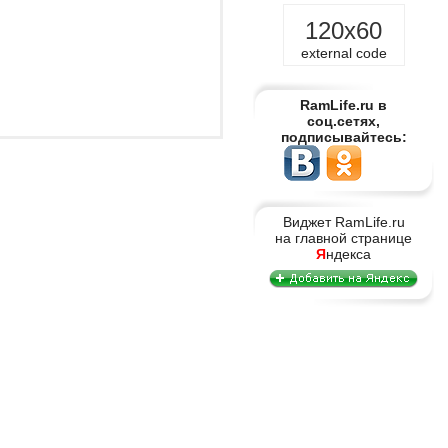
120x60
external code
RamLife.ru в
соц.сетях,
подписывайтесь:
Виджет RamLife.ru
на главной странице
Я
ндекса