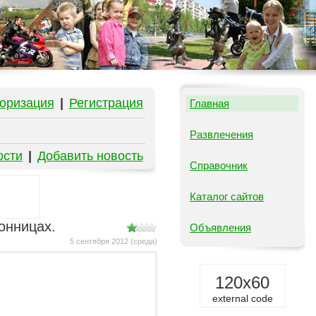
оризация
|
Регистрация
Главная
Развлечения
ости
|
Добавить новость
Справочник
Каталог сайтов
онницах.
Объявления
5 сентября 2012 (среда)
120x60
external code