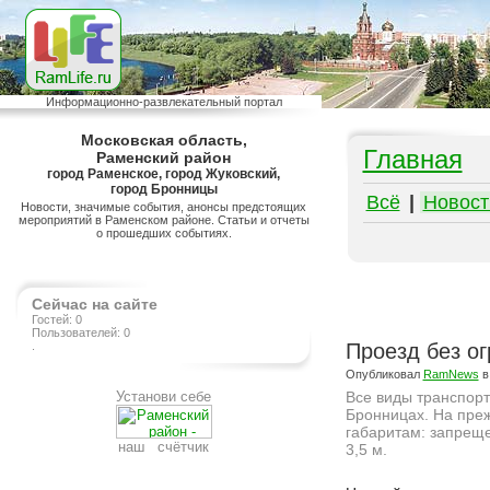
Информационно-развлекательный портал
Московская область,
Главная
Раменский район
город Раменское, город Жуковский,
город Бронницы
Всё
|
Новост
Новости, значимые события, анонсы предстоящих
мероприятий в Раменском районе. Статьи и отчеты
о прошедших событиях.
Сейчас на сайте
Гостей: 0
Пользователей: 0
.
Проезд без ог
Опубликовал
RamNews
в
Установи себе
Все виды транспорт
Бронницах. На пре
габаритам: запреще
наш счётчик
3,5 м.
Подробнее на сайте http://ramlife.ru/?menu=ru-main-news-viewdoc-2592