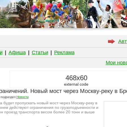
Авт
и
|
Афиша
|
Статьи
|
Реклама
Мои нов
468x60
external code
раничений. Новый мост через Москву-реку в Бр
 подраздел
Новости
а будет пропускать новый мост через Москву-реку в
жнем действуют ограничения по грузоподъемности и
н проезд транспорта весом более 20 тонн и выше