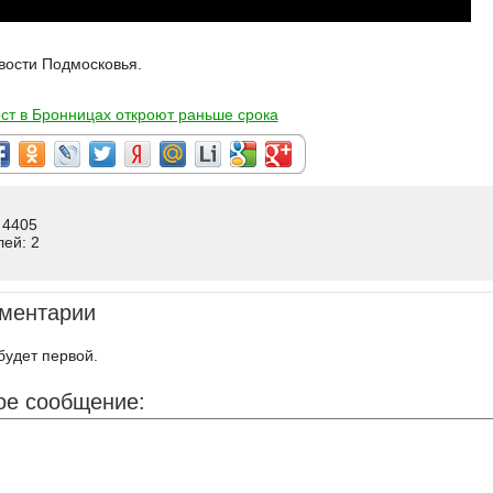
вости Подмосковья.
ст в Бронницах откроют раньше срока
 4405
лей: 2
ментарии
будет первой.
ое сообщение: