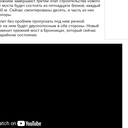
ожники завершают третий этап строительства нового
 моста будет состоять из пятнадцати блоков, каждый
40 м. Сейчас смонтированы десять, и часть из них
опоры.
лит без проблем пропускать под ним речной
е на нем будет двухполосным в обе стороны. Новый
менит прежний мост в Бронницах, который сейчас
арийном состоянии.