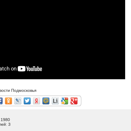
вости Подмосковья
 1980
лей: 3