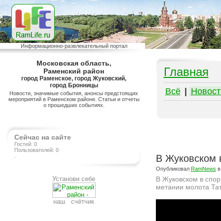
Информационно-развлекательный портал
Московская область,
Главная
Раменский район
город Раменское, город Жуковский,
город Бронницы
Всё
|
Новост
Новости, значимые события, анонсы предстоящих
мероприятий в Раменском районе. Статьи и отчеты
о прошедших событиях.
Сейчас на сайте
Гостей: 0
Пользователей: 0
.
В Жуковском 
Опубликовал
RamNews
в
Установи себе
В Жуковском в спор
метании молота Тат
наш счётчик
Подробнее на сайте http://ramlife.ru/?menu=ru-main-news-viewdoc-2547