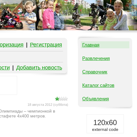
оризация
|
Регистрация
Главная
Развлечения
ости
|
Добавить новость
Справочник
Каталог сайтов
Объявления
18 августа 2012 (суббота)
 Олимпиады – чемпионкой в
стафете 4х400 метров.
120x60
external code