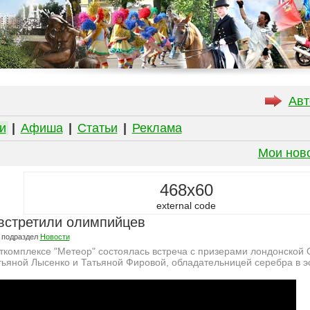
Авт
и
|
Афиша
|
Статьи
|
Реклама
Мои нов
468x60
external code
встретили олимпийцев
 подраздел
Новости
ткомплексе "Метеор" состоялась встреча с призерами лондонской
ьяной Лысенко и Татьяной Фировой, обладательницей серебра в э