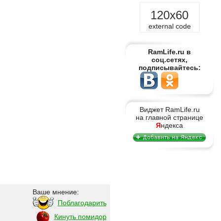
120x60
external code
RamLife.ru в
соц.сетях,
подписывайтесь:
Виджет RamLife.ru
на главной странице
Я
ндекса
Ваше мнение:
Поблагодарить
Кинуть помидор