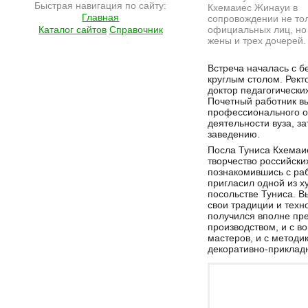
Быстрая навигация по сайту:
Кхемаиес Жинауи в
Главная
сопровождении не то
Каталог сайтов
Справочник
официальных лиц, но
жены и трех дочерей.
Подробнее на сайте http://ramlife.ru/?menu=ru-main-news-viewdoc-164
Встреча началась с б
круглым столом. Рек
доктор педагогических
Почетный работник в
профессионального об
деятельности вуза, з
заведению.
Посла Туниса Кхемаи
творчество российски
познакомившись с ра
пригласил одной из х
посольстве Туниса. Вы
свои традиции и техн
получился вполне пр
производством, и с 
мастеров, и с методи
декоративно-прикладн