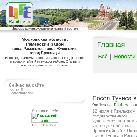
Информационно-развлекательный портал
Московская область,
Главная
Раменский район
город Раменское, город Жуковский,
город Бронницы
Всё
|
Новости
Новости, значимые события, анонсы предстоящих
мероприятий в Раменском районе. Статьи и
отчеты о прошедших событиях.
Сейчас на сайте
Гостей: 0
Пользователей: 0
.
Посол Туниса в
Опубликовал
RamNews
в п
Установи себе
12 июля в Гжельском
государственном
художественно-пром
наш счётчик
институте побывал
Чрезвычайный и Пол
посол Туниса в Росси