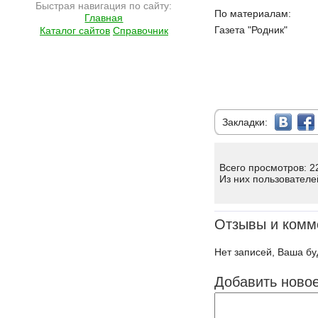
Быстрая навигация по сайту:
Подробнее на сайте http://ramlife.ru/?menu=ru-main-news-viewdoc-1187
По материалам:
Главная
Газета "Родник"
Каталог сайтов
Справочник
Закладки:
Всего просмотров: 2
Из них пользователе
Отзывы и комм
Нет записей, Ваша бу
Добавить ново