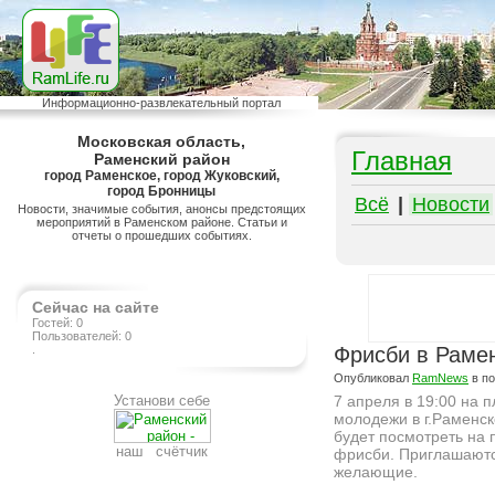
Информационно-развлекательный портал
Московская область,
Главная
Раменский район
город Раменское, город Жуковский,
город Бронницы
Всё
|
Новости
Новости, значимые события, анонсы предстоящих
мероприятий в Раменском районе. Статьи и
отчеты о прошедших событиях.
Сейчас на сайте
Гостей: 0
Пользователей: 0
.
Фрисби в Раме
Опубликовал
RamNews
в п
Установи себе
7 апреля в 19:00 на 
молодежи в г.Раменс
будет посмотреть на 
наш счётчик
фрисби. Приглашаютс
желающие.