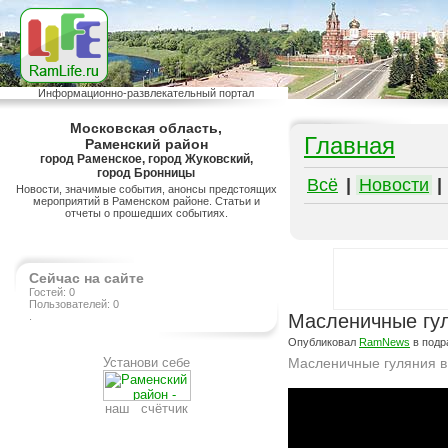
Информационно-развлекательный портал
Московская область,
Главная
Раменский район
город Раменское, город Жуковский,
город Бронницы
Всё
|
Новости
|
Новости, значимые события, анонсы предстоящих
мероприятий в Раменском районе. Статьи и
отчеты о прошедших событиях.
Сейчас на сайте
Гостей: 0
Пользователей: 0
.
Масленичные гул
Опубликовал
RamNews
в подр
Установи себе
Масленичные гуляния в
Подробнее на сайте http://ramlife.ru/?menu=ru-main-news-viewdoc-1082
наш счётчик