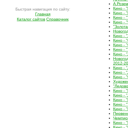
А.Розем
Кино - 
Быстрая навигация по сайту:
Кино - 
Главная
Кино - 
Каталог сайтов
Справочник
Кино - 
"Золота
Новогод
Кино - 
Кино - 
Кино - 
Кино - 
Кино - 
Новогод
2012-20
Кино - 
Кино - 
Кино - 
Художес
"Ледов
Кино - 
Кино - 
Кино - 
Кино - 
Кино - 
Первенс
Чемпио
Кино - 
Кино - 