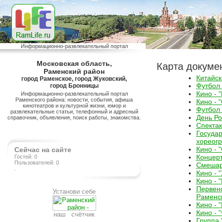
Информационно-развлекательный портал
Московская область,
Карта докуме
Раменский район
Китайск
город Раменское, город Жуковский,
Футбол
город Бронницы
Кино - 
Информационно-развлекательный портал
Раменского района: новости, события, афиша
Кино - 
кинотеатров и культурной жизни, юмор и
Футбол
развлекательные статьи, телефонный и адресный
День Р
справочник, объявления, поиск работы, знакомства.
Спектак
Госуда
хореогр
Кино - 
Сейчас на сайте
Концерт
Гостей: 0
Пользователей: 0
Смешар
.
Кино - 
Кино - 
Первен
Установи себе
Раменс
Кино - 
Кино - 
наш счётчик
Группа 