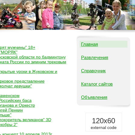
Главная
орят мужчины" 18+
 "МОРЯК"
сковской области по бадминтону
Развлечения
ата России по зимним трековым
Справочник
крытые уроки в Жуковском и
рковое представление
Каталог сайтов
молчат девушки"
Раменском
Объявления
Российских баса
ганова и Оркестр
гей Пенкин
ольше"
120x60
 покоритель великанов" 3D
 кобры 2"
external code
 концерт 10 апреля 2013г.