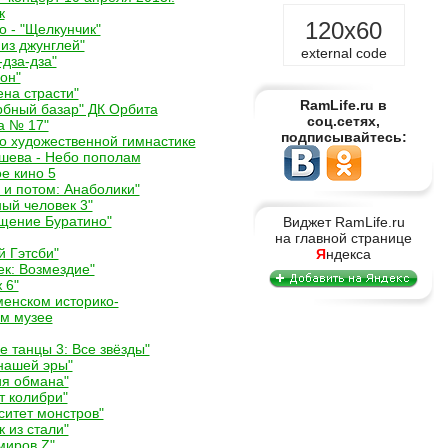
к
120x60
о - "Щелкунчик"
 из джунглей"
external code
-дза-дза"
он"
ена страсти"
RamLife.ru в
рбный базар" ДК Орбита
соц.сетях,
а № 17"
подписывайтесь:
о художественной гимнастике
шева - Небо пополам
е кино 5
 и потом: Анаболики"
ный человек 3"
ащение Буратино"
Виджет RamLife.ru
на главной странице
й Гэтсби"
Я
ндекса
ек: Возмездие"
 6"
менском историко-
м музее
е танцы 3: Все звёзды"
 нашей эры"
ия обмана"
т колибри"
ситет монстров"
к из стали"
миров Z"