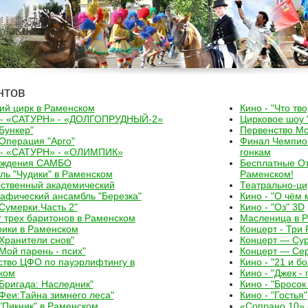
нтов
ий цирк в Раменском
Кино - "Что тв
 - «САТУРН» - «ДОЛГОПРУДНЫЙ-2»
Цирковое шоу
"Бункер"
Первенство Мо
"Операция "Арго"
Финал Чемпион
 - «САТУРН» - «ОЛИМПИК»
гонкам
ождения САМБО
Бесплатные От
ль "Чудики" в Раменском
Раменском!
рственный академический
Театрально-ци
афический ансамбль "Березка"
Кино - "О чём 
"Сумерки.Часть 2"
Кино - "Оз" 3D
 трех баритонов в Раменском
Масленица в 
ики в Раменском
Концерт - Три 
"Хранители снов"
Концерт — Сур
"Мой парень - псих"
Концерт — Сер
ство ЦФО по пауэрлифтингу в
Кино - "21 и б
ком
Кино - "Джек -
"Бригада: Наследник"
Кино - "Бросок
"Феи:Тайна зимнего леса"
Кино - "Гостья"
"Пикник" в Раменском
«Сопрано 10» -