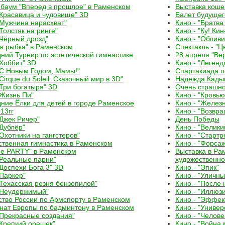
баум "Вперед в прошлое" в Раменском
Выставка коше
"Красавица и чудовище" 3D
Балет будущег
"Мужчина нарасхват"
Кино - "Братва
"Толстяк на ринге"
Кино - "Ку! Кин
"Чёрный дрозд"
Кино - "Обливи
я рыбка" в Раменском
Спектакль - "Ц
ний Турнир по эстетической гимнастике
28 апреля "Ве
"Хоббит" 3D
Кино - "Легенд
"С Новым Годом, Мамы!"
Спартакиада п
"Сirque du Soleil: Сказочный мир в 3D"
Надежда Кады
"Три богатыря" 3D
Очень страшно
"Жизнь Пи"
Кино - "Кровью
ние Ёлки для детей в городе Раменское
Кино - "Желез
13гг
Кино - "Возвр
"Джек Ричер"
День Победы
"Дублёр"
Кино - "Велики
"Охотники на гангстеров"
Кино - "Стартр
твенная гимнастика в Раменском
Кино - "Форсаж
ое PARTY" в Раменском
Выставка в Ра
"Реальные парни"
художественно
"Доспехи Бога 3" 3D
Кино - "Эпик"
"Паркер"
Кино - "Уличны
"Техасская резня бензопилой"
Кино - "После
"Неудержимый"
Кино - "Иллюз
тво России по Армспорту в Раменском
Кино - "Эффек
нат Европы по бадминтону в Раменском
Кино - "Универ
"Прекрасные создания"
Кино - "Челове
"Крепкий орешек"
Кино - "Война 