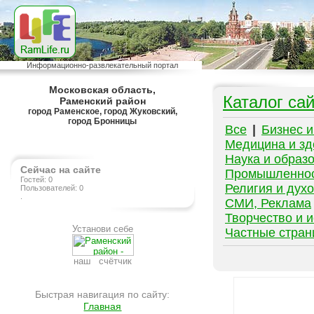
Информационно-развлекательный портал
Московская область,
Каталог са
Раменский район
город Раменское, город Жуковский,
город Бронницы
Все
|
Бизнес 
Медицина и зд
Наука и образ
Сейчас на сайте
Промышленно
Гостей: 0
Религия и дух
Пользователей: 0
.
СМИ, Реклама
Творчество и и
Установи себе
Частные стра
наш счётчик
Быстрая навигация по сайту:
Главная