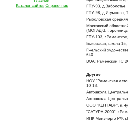
Главная
Каталог сайтов
Справочник
ГПУ-93, д.Заболотье, 
ГПУ-98, д.Игумново, Т
Рыболовская средняя 
Московский областно
(МОГАДК), г.Бронницы, 
ГПУ-103, г.Раменское, 
Быковская, школа 15, 
Гжельский художеств
640
ВОА: Раменский ГС ВО
Другие
НОУ "Раменская автош
10-18.
Автошкола Центральная
Автошкола Центральная
ООО "КЕНТАВР", п.Чу
"САТУРН-2000", г.Раме
ИПК Минэнерго РФ, г.