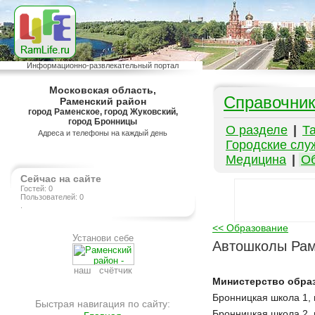
Информационно-развлекательный портал
Московская область,
Справочни
Раменский район
город Раменское, город Жуковский,
город Бронницы
О разделе
|
Т
Адреса и телефоны на каждый день
Городские слу
Медицина
|
О
Сейчас на сайте
Гостей: 0
Пользователей: 0
.
<< Образование
Установи себе
Автошколы Рам
наш счётчик
Министерство обра
Бронницкая школа 1, г
Быстрая навигация по сайту:
Бронницкая школа 2, г