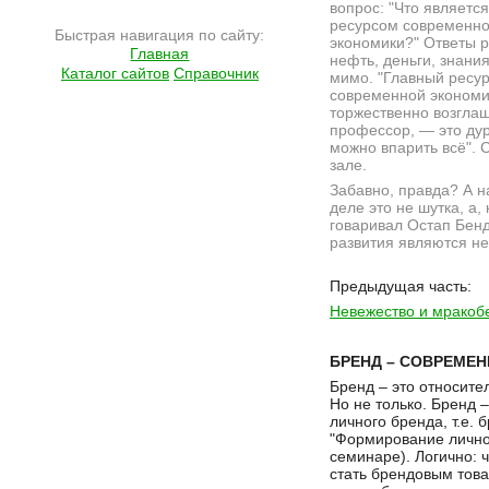
вопрос: "Что являетс
ресурсом современн
Быстрая навигация по сайту:
экономики?" Ответы 
Главная
нефть, деньги, знания
Каталог сайтов
Справочник
мимо. "Главный ресу
современной экономи
торжественно возгла
профессор, — это дур
можно впарить всё". 
зале.
Забавно, правда? А 
деле это не шутка, а, 
говаривал Остап Бен
развития являются не
Подробнее на сайте http://ramlife.ru/?menu=ru-pub-text-viewdoc-2088
Предыдущая часть:
Невежество и мракобе
БРЕНД – СОВРЕМЕН
Бренд – это относите
Но не только. Бренд 
личного бренда, т.е.
"Формирование личног
семинаре). Логично: 
стать брендовым тов