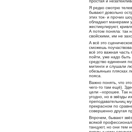
простая и незатейлива
Я редко смотрю телев
бывают довольно остр
этих ток- и прочих ш
обладают манерами уб
жестикулируют, кривл
А потом поняла: так н
свойскими, им не зах
А всё это сценическо
сможешь поучаствоват
всё это важная часть
пойти, уже надо быть
средство единения по
митинги и слушали лю
обезьяньих плясках л
пояса.
Важно понять, что это
чего-то там ещё). Зд
цели –хорошее. Так н
угодно, но в звёзды 
преподавательниц му
прекрасном по сравн
совершенно другая п
Впрочем, бывают звёзд
всякой профессиональ
танцуют, но они тем 
пиплу, к чему следуе