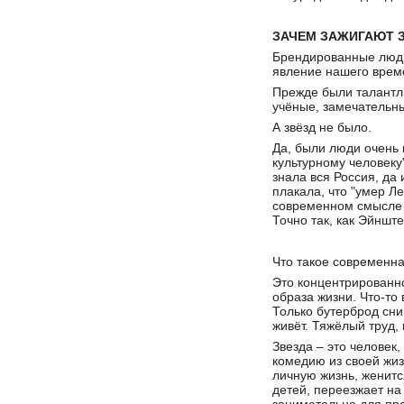
ЗАЧЕМ ЗАЖИГАЮТ 
Брендированные люди 
явление нашего врем
Прежде были талантл
учёные, замечательн
А звёзд не было.
Да, были люди очень 
культурному человеку"
знала вся Россия, да
плакала, что "умер Ле
современном смысле о
Точно так, как Эйнште
Что такое современна
Это концентрированн
образа жизни. Что-то
Только бутерброд сни
живёт. Тяжёлый труд,
Звезда – это челове
комедию из своей жиз
личную жизнь, женитс
детей, переезжает на