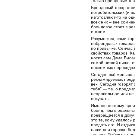
только брендовые тов
Брендовый товар стои
потребительских (и вс
изготовляют-то на од
всех них – вне сомне
брендовое стоит в ра
стажем.
Разумеется, сами то
небрендовых товаров,
по привычке. Сейчас
свойствах товаров. Ка
носит сам Дима Билан
самой низкой нише: о
подземных переходах.
Сегодня всё меньше 
рекламируемых предме
век. Сегодня говорят 
тебя" — т.е. о предм
неправильное или не 
покупать.
Именно поэтому прои
бренд, чем в реальны
превращается в доку
это те, кому удалось 
продать его. И отдых
наши дни гораздо бо
товары. Фабрика, про