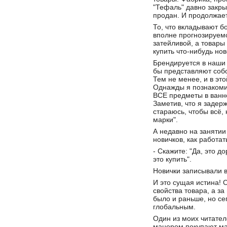
"Тефаль" давно закры
продан. И продолжает
То, что вкладывают б
вполне прогнозируемо
затейливой, а товары 
купить что-нибудь нов
Брендируется в наши 
бы представляют собо
Тем не менее, и в эт
Однажды я познакомил
ВСЕ предметы в ванно
Заметив, что я задер
стараюсь, чтобы всё,
марки".
А недавно на заняти
новичков, как работат
- Скажите: "Да, это 
это купить".
Новички записывали в
И это сущая истина! 
свойства товара, а з
было и раньше, но се
глобальным.
Один из моих читател
манером покупают ма