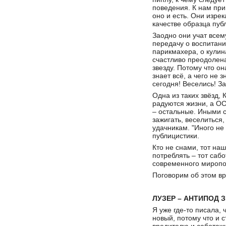
поведения. К нам при
оно и есть. Они изрек
качестве образца пуб
Заодно они учат всем
передачу о воспитани
парикмахера, о кулин
счастливо преодолен
звезду. Потому что о
знает всё, а чего не з
сегодня! Веселись! З
Одна из таких звёзд,
радуются жизни, а О
– остальные. Иными с
зажигать, веселиться
удачникам. "Иного не
публицистики.
Кто не снами, тот наш 
потреблять – тот сабо
современного миропо
Поговорим об этом вр
ЛУЗЕР – АНТИПОД 
Я уже где-то писала,
новый, потому что и 