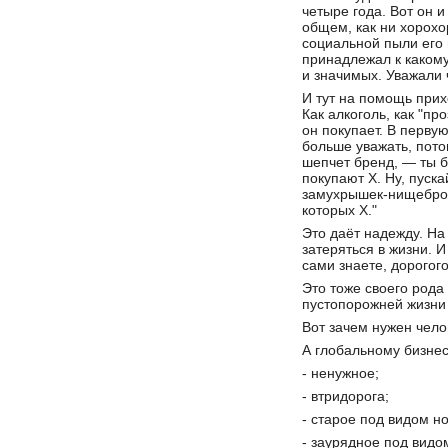
четыре года. Вот он и
общем, как ни хорох
социальной пыли его п
принадлежал к какому-
и значимых. Уважали
И тут на помощь прих
Как алкоголь, как "пр
он покупает. В перву
больше уважать, пото
шепчет бренд, — ты б
покупают Х. Ну, пуска
замухрышек-нищебродо
которых Х."
Это даёт надежду. На
затеряться в жизни. И
сами знаете, дорогого
Это тоже своего рода
пустопорожней жизни 
Вот зачем нужен чело
А глобальному бизнес
- ненужное;
- втридорога;
- старое под видом но
- заурядное под вид