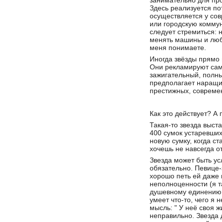
занимательно для про
Здесь реализуется по
осуществляется у сов
или городскую коммун
следует стремиться: н
менять машины и любо
меня понимаете.
Иногда звёзды прямо 
Они рекламируют сам
зажигательный, полн
предполагает наращи
престижных, совреме
Как это действует? А 
Такая-то звезда выст
400 сумок устаревших
новую сумку, когда с
хочешь не навсегда от
Звезда может быть ус
обязательно. Певице-
хорошо петь ей даже 
неполноценности (я т
душевному единению 
умеет что-то, чего я 
мысль: " У неё своя ж
неправильно. Звезда 