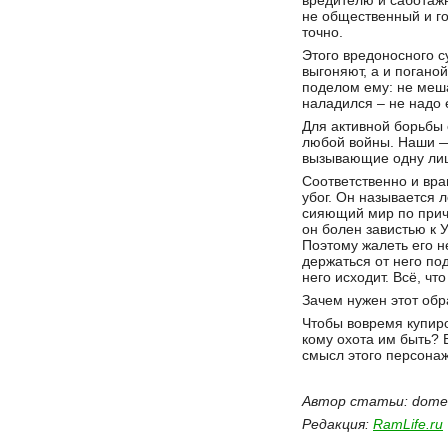
вредителю и саботаж
не общественный и го
точно.
Этого вредоносного с
выгоняют, а и погано
поделом ему: не меша
наладился – не надо 
Для активной борьбы 
любой войны. Наши — 
вызывающие одну лиш
Соответственно и вра
убог. Он называется 
сияющий мир по прич
он болен завистью к
Поэтому жалеть его н
держаться от него по
него исходит. Всё, чт
Зачем нужен этот обр
Чтобы вовремя купиро
кому охота им быть? В
смысл этого персонаж
Автор статьи: domes
Редакция:
RamLife.ru