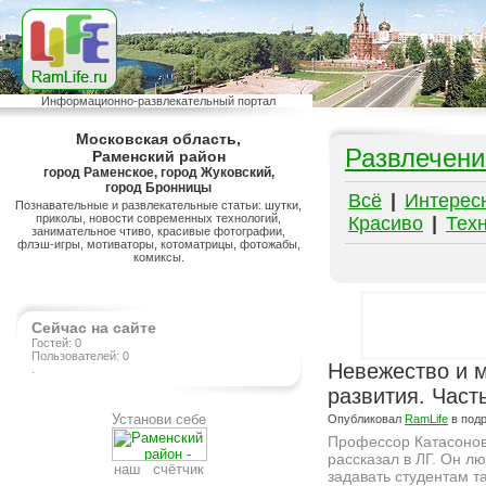
Информационно-развлекательный портал
Московская область,
Развлечени
Раменский район
город Раменское, город Жуковский,
город Бронницы
Всё
|
Интерес
Познавательные и развлекательные статьи: шутки,
приколы, новости современных технологий,
Красиво
|
Тех
занимательное чтиво, красивые фотографии,
флэш-игры, мотиваторы, котоматрицы, фотожабы,
комиксы.
Сейчас на сайте
Гостей: 0
Пользователей: 0
Невежество и м
.
развития. Часть
Установи себе
Опубликовал
RamLife
в под
Профессор Катасоно
рассказал в ЛГ. Он л
наш счётчик
задавать студентам т