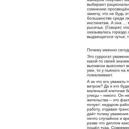
выбирают рациональн
сомнению просвещённ
замечу, что не будь 
большинстве среди л
инстинктам. А она … 
рысячье. (Говорят, чт
оказывалась гораздо 
выдающегося чутья; то
Почему именно сегод
Это суррогат уважени
какой-то своей значи
выпивохи выясняют ве
уме, то у пьяного на 
помалкивают.
А за что его уважать
ветром? Да и кто буде
маленькой клеточке б
улицы – никого. Он н
жительства – это фак
ночует: недаром рай
работу, отдавая тран
даёт толику уважения
нечто случайное и вр
разве что диплом как
пошёл туда. Современ