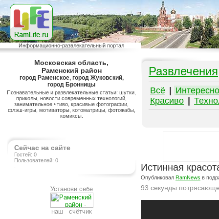
Информационно-развлекательный портал
Московская область,
Развлечения
Раменский район
город Раменское, город Жуковский,
город Бронницы
Всё
|
Интересн
Познавательные и развлекательные статьи: шутки,
приколы, новости современных технологий,
Красиво
|
Техно
занимательное чтиво, красивые фотографии,
флэш-игры, мотиваторы, котоматрицы, фотожабы,
комиксы.
Сейчас на сайте
Гостей: 0
Пользователей: 0
Истинная красот
.
Опубликовал
RamNews
в подр
93 секунды потрясающе
Установи себе
Подробнее на сайте http://ramlife.ru/?menu=ru-pub-info-viewdoc-6284
наш счётчик