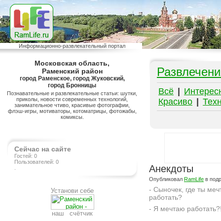
Информационно-развлекательный портал
Московская область,
Развлечени
Раменский район
город Раменское, город Жуковский,
город Бронницы
Всё
|
Интерес
Познавательные и развлекательные статьи: шутки,
приколы, новости современных технологий,
Красиво
|
Тех
занимательное чтиво, красивые фотографии,
флэш-игры, мотиваторы, котоматрицы, фотожабы,
комиксы.
Сейчас на сайте
Гостей: 0
Пользователей: 0
Анекдоты
.
Опубликовал
RamLife
в под
- Сыночек, где ты ме
Установи себе
работать?
- Я мечтаю работать?
наш счётчик