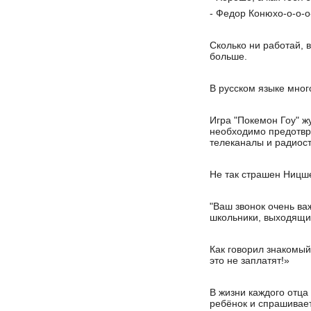
- Федор Конюхо-о-о-о-
Сколько ни работай, в
больше.
В русском языке мног
Игра "Покемон Гоу" ж
необходимо предотвра
телеканалы и радиост
Не так страшен Ницше,
"Ваш звонок очень ва
школьники, выходящие
Как говорил знакомый
это не заплатят!»
В жизни каждого отца
ребёнок и спрашивает