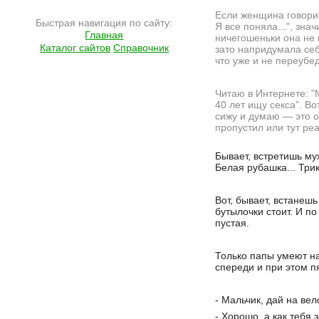
Если женщина говорит
Быстрая навигация по сайту:
Я все поняла...", значи
Главная
ничегошеньки она не 
Каталог сайтов
Справочник
зато напридумала себ
что уже и не переубе
Читаю в Интернете: "
40 лет ищу cекcа". Во
сижу и думаю — это 
пропустил или тут ре
Подробнее на сайте http://ramlife.ru/?menu=ru-pub-humor-viewdoc-5588
Бывает, встретишь му
Белая рубашка... Трик
Вот, бывает, встанеш
бутылочки стоит. И п
пустая.
Только папы умеют на
спереди и при этом п
- Мальчик, дай на вел
- Хорошо, а как тебя 