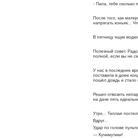
- Папа, тебе сколько 
После того, как мате
напрягать коньяк... Ч
В пятницу ящик водки
Полезный совет. Радо
полной, если вы не 
У нас в последнее вр
поставила в доме кон
пошёл дождь и стало
Решил отвозить непарн
на даче пять идеальн
Утро... Теплая постель
Вдруг...
Удар по голове пульт
— Кучимутики!