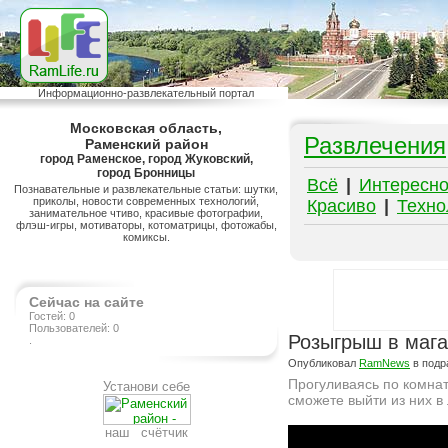
Информационно-развлекательный портал
Московская область,
Развлечения
Раменский район
город Раменское, город Жуковский,
город Бронницы
Всё
|
Интересн
Познавательные и развлекательные статьи: шутки,
приколы, новости современных технологий,
Красиво
|
Техно
занимательное чтиво, красивые фотографии,
флэш-игры, мотиваторы, котоматрицы, фотожабы,
комиксы.
Сейчас на сайте
Гостей: 0
Пользователей: 0
Розыгрыш в мага
.
Опубликовал
RamNews
в подр
Прогуливаясь по комнат
Установи себе
сможете выйти из них в
Подробнее на сайте http://ramlife.ru/?menu=ru-pub-humor-viewdoc-5336
наш счётчик