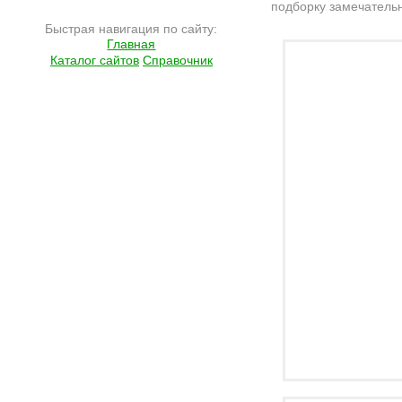
подборку замечательн
Быстрая навигация по сайту:
Подробнее на сайте http://ramlife.ru/?menu=ru-pub-humor-viewdoc-5025
Главная
Каталог сайтов
Справочник