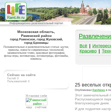
Информационно-развлекательный портал
Московская область,
Развлечени
Раменский район
город Раменское, город Жуковский,
город Бронницы
Всё
|
Интерес
Познавательные и развлекательные статьи: шутки,
приколы, новости современных технологий,
Красиво
|
Тех
занимательное чтиво, красивые фотографии,
флэш-игры, мотиваторы, котоматрицы, фотожабы,
комиксы.
Сейчас на сайте
Гостей: 0
Пользователей: 0
25 веселых отк
.
Опубликовал
RamNews
в п
Этот замечательный п
Установи себе
Распускающиеся перв
благоухающим днем.
наш счётчик
И для поднятия настр