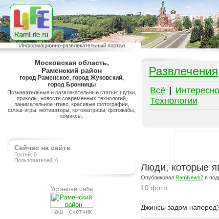
Информационно-развлекательный портал
Московская область,
Развлечения
Раменский район
город Раменское, город Жуковский,
город Бронницы
Всё
|
Интересн
Познавательные и развлекательные статьи: шутки,
приколы, новости современных технологий,
Технологии
занимательное чтиво, красивые фотографии,
флэш-игры, мотиваторы, котоматрицы, фотожабы,
комиксы.
Сейчас на сайте
Гостей: 0
Пользователей: 0
Люди, которые яв
.
Опубликовал
RamNews2
в под
10 фото
Установи себе
Подробнее на сайте http://ramlife.ru/?menu=ru-pub-humor-viewdoc-4882
Джинсы задом наперед?
наш счётчик