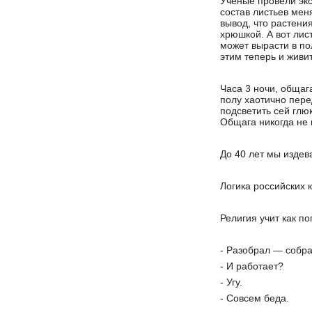
Ученые провели экс
состав листьев мен
вывод, что растения
хрюшкой. А вот лис
может вырасти в пол
этим теперь и живит
Часа 3 ночи, общаг
полу хаотично пере
подсветить сей глю
Общага никогда не 
До 40 лет мы издев
Логика российских 
Религия учит как по
- Разобрал — собра
- И работает?
- Угу.
- Совсем беда.