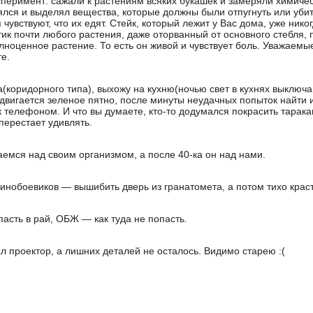
перимент: сажали к растениям всяких букашек и замеряли химичес
ялся и выделял вещества, которые должны были отпугнуть или убит
 чувствуют, что их едят. Стейк, который лежит у Вас дома, уже нико
тик почти любого растения, даже оторванный от основного стебля
ноценное растение. То есть он живой и чувствует боль. Уважаемые 
е.
а(коридорного типа), выхожу на кухню(ночью свет в кухнях выключа
двигается зеленое пятно, после минуты неудачных попыток найти 
к телефоном. И что вы думаете, кто-то додумался покрасить тарак
перестает удивлять.
аемся над своим организмом, а после 40-ка он над нами.
кинобоевиков — вышибить дверь из гранатомета, а потом тихо краст
пасть в рай, ОБЖ — как туда не попасть.
л проектор, а лишних деталей не осталось. Видимо старею :(