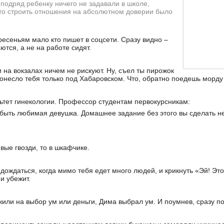
 подряд ребенку ничего не задавали в школе,
то строить отношения на абсолютном доверии было
ресеньям мало кто пишет в соцсети. Сразу видно –
тся, а не на работе сидят.
на вокзалах ничем не рискуют. Ну, съел ты пирожок
ронесло тебя только под Хабаровском. Что, обратно поедешь морду
ьтет гинекологии. Профессор студентам первокурсникам:
 быть любимая девушка. Домашнее задание без этого вы сделать н
вые гвозди, то в шкафчике.
ождаться, когда мимо тебя едет много людей, и крикнуть «Эй! Это 
и убежит.
или на выбор ум или деньги, Дима выбрал ум. И поумнев, сразу п