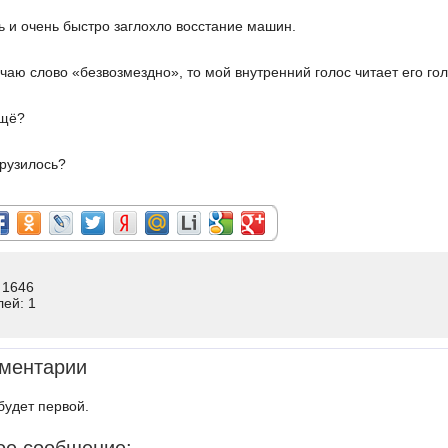
ь и очень быстро заглохло восстание машин.
речаю слово «безвозмездно», то мой внутренний голос читает его г
ещё?
рузилось?
 1646
лей: 1
ментарии
будет первой.