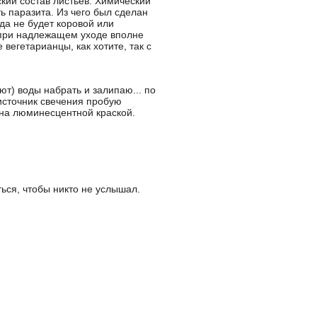
кий состав листьев. Химический
ь паразита. Из чего был сделан
гда не будет коровой или
, при надлежащем уходе вполне
вегетарианцы, как хотите, так с
ют) воды набрать и залипаю... по
источник свечения пробую
ана люминесцентной краской.
ься, чтобы никто не услышал.