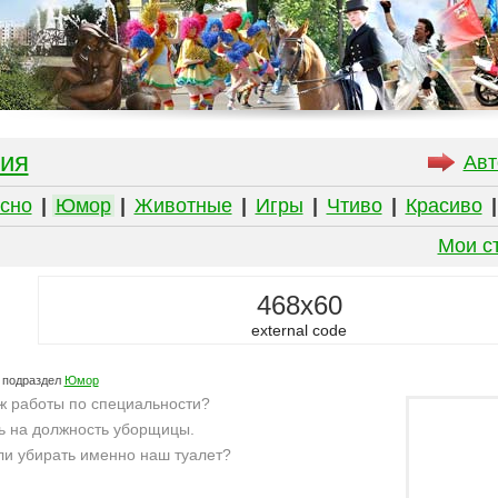
ия
Авт
сно
|
Юмор
|
Животные
|
Игры
|
Чтиво
|
Красиво
Мои с
468x60
external code
 подраздел
Юмор
ж работы по специальности?
ь на должность уборщицы.
и убирать именно наш туалет?