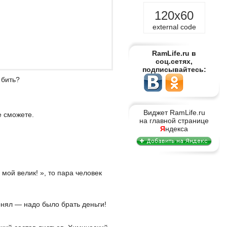
120x60
external code
RamLife.ru в
соц.сетях,
подписывайтесь:
 бить?
Виджет RamLife.ru
е сможете.
на главной странице
Я
ндекса
мой велик! », то пара человек
онял — надо было брать деньги!