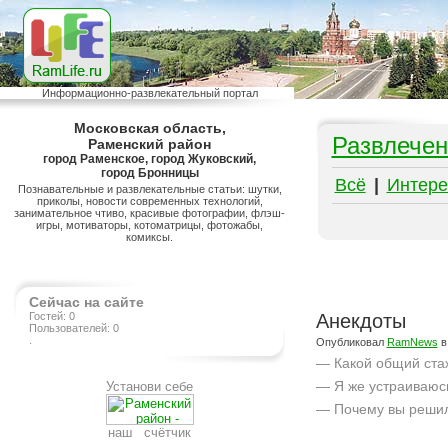
Информационно-развлекательный портал
Московская область,
Развлечен
Раменский район
город Раменское, город Жуковский,
город Бронницы
Всё
|
Интере
Познавательные и развлекательные статьи: шутки,
приколы, новости современных технологий,
занимательное чтиво, красивые фотографии, флэш-
игры, мотиваторы, котоматрицы, фотожабы,
комиксы.
Сейчас на сайте
Гостей: 0
Анекдоты
Пользователей: 0
.
Опубликовал
RamNews
в
— Какой общий ста
— Я же устраиваюс
Установи себе
— Почему вы решил
наш счётчик