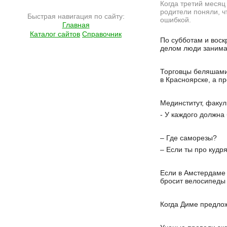
Когда третий месяц
родители поняли, ч
Быстрая навигация по сайту:
ошибкой.
Главная
Каталог сайтов
Справочник
Подробнее на сайте http://ramlife.ru/?menu=ru-pub-humor-viewdoc-4625
По субботам и воск
делом люди занимаю
Торговцы беляшами 
в Красноярске, а п
Мединститут, факул
- У каждого должна
– Где саморезы?
– Если ты про кудря
Если в Амстердаме д
бросит велосипеды 
Когда Диме предлож