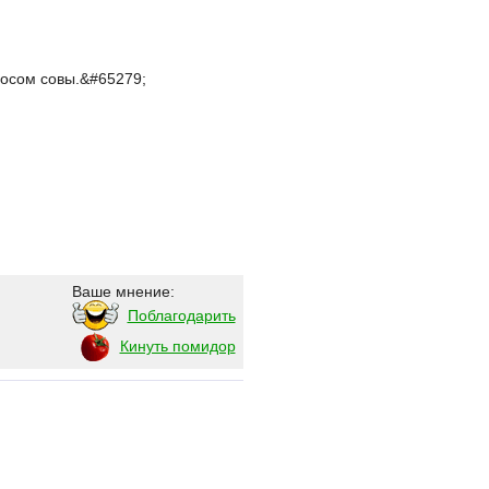
олосом совы.&#65279;
Ваше мнение:
Поблагодарить
Кинуть помидор