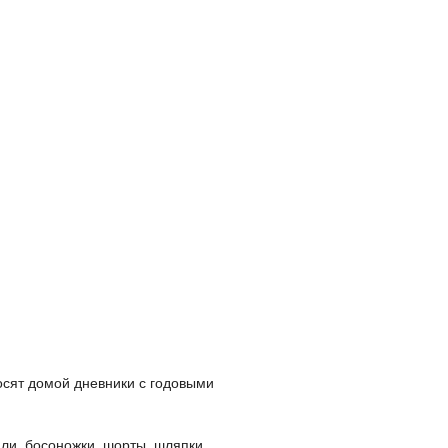
осят домой дневники с годовыми
фли, босоножки, шорты, шляпки