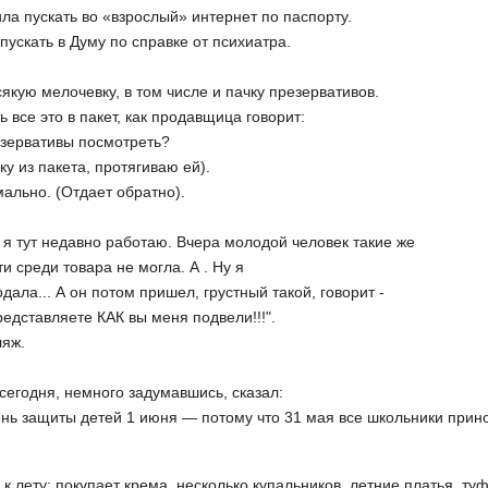
а пускать во «взрослый» интернет по паспорту.
ускать в Думу по справке от психиатра.
якую мелочевку, в том числе и пачку презервативов.
 все это в пакет, как продавщица говорит:
езервативы посмотреть?
ку из пакета, протягиваю ей).
мально. (Отдает обратно).
я тут недавно работаю. Вчера молодой человек такие же
ти среди товара не могла. А . Ну я
дала... А он потом пришел, грустный такой, говорит -
едставляете КАК вы меня подвели!!!".
ляж.
сегодня, немного задумавшись, сказал:
ень защиты детей 1 июня — потому что 31 мая все школьники прин
к лету: покупает крема, несколько купальников, летние платья, ту