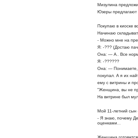
Мизулина предложил
Юзеры предлагают п
Покупаю в киоске вс
Начинаю складывать
- Можно мне на пр
Я: -??? (Достаю пач
Она: — А.. Все нор
Я: -??????
Она: — Понимаете, 
покупал. А я их най
ему с витрины и про
"Женщина, вы не пр
На витрине был му
Мой 11-летний сын 
- Я знаю, почему Д
оценками...
Женщина готовится 