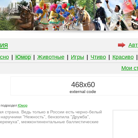
ия
Авт
сно
|
Юмор
|
Животные
|
Игры
|
Чтиво
|
Красиво
Мои с
468x60
external code
 подраздел
Юмор
я страна. Ведь только в России есть черно-белый
 наручники "Нежность", бензопила "Дружба",
Черемуха", межконтинентальные баллистические