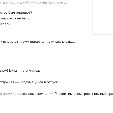
та в Голландию? — Приуныла я чето ...
етстве был планшет?
ьютеров-то не было.
 играл?
к вырастет, и ему придется покупать клетку...
анеж! Вика — это манеж!!!
отдохнёт — Госдума ушла в отпуск.
е акции строительных компаний России, им всем грозит полный кра