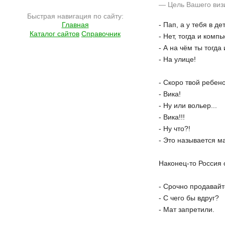
— Цель Вашего визи
Быстрая навигация по сайту:
Подробнее на сайте http://ramlife.ru/?menu=ru-pub-humor-viewdoc-3897
Главная
- Пап, а у тебя в д
Каталог сайтов
Справочник
- Нет, тогда и комп
- А на чём ты тогда
- На улице!
- Скоро твой ребено
- Вика!
- Ну или вольер...
- Вика!!!
- Ну что?!
- Это называется м
Наконец-то Россия 
- Срочно продавайт
- С чего бы вдруг?
- Мат запретили.