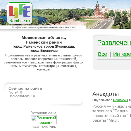
Информационно-развлекательный портал
Московская область,
Развлечен
Раменский район
город Раменское, город Жуковский,
город Бронницы
Всё
|
Интере
Познавательные и развлекательные статьи: шутки,
приколы, новости современных технологий,
занимательное чтиво, красивые фотографии, флэш-
игры, мотиваторы, котоматрицы, фотожабы,
комиксы.
Сейчас на сайте
Гостей: 0
Анекдоты
Пользователей: 0
.
Опубликовал
RamNews
в
Россия — уникальна
телевизор "Радуга",
Установи себе
слезоточивый газ "
ракеты "Мир".
наш счётчик