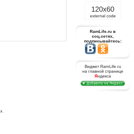
120x60
external code
RamLife.ru в
соц.сетях,
подписывайтесь:
Виджет RamLife.ru
на главной странице
Я
ндекса
х.