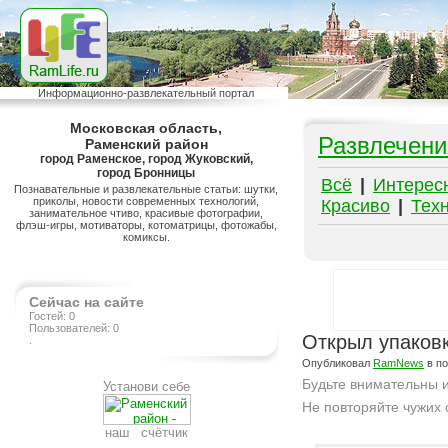
Информационно-развлекательный портал
Московская область,
Развлечени
Раменский район
город Раменское, город Жуковский,
город Бронницы
Всё
|
Интерес
Познавательные и развлекательные статьи: шутки,
приколы, новости современных технологий,
Красиво
|
Тех
занимательное чтиво, красивые фотографии,
флэш-игры, мотиваторы, котоматрицы, фотожабы,
комиксы.
Сейчас на сайте
Гостей: 0
Пользователей: 0
Открыл упаков
.
Опубликовал
RamNews
в п
Будьте внимательны и
Установи себе
Не повторяйте чужих 
наш счётчик
Подробнее на сайте http://ramlife.ru/?menu=ru-pub-humor-viewdoc-3436