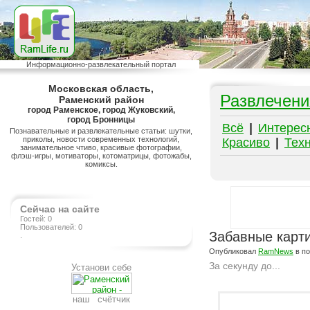
Информационно-развлекательный портал
Московская область,
Развлечени
Раменский район
город Раменское, город Жуковский,
город Бронницы
Всё
|
Интерес
Познавательные и развлекательные статьи: шутки,
приколы, новости современных технологий,
Красиво
|
Тех
занимательное чтиво, красивые фотографии,
флэш-игры, мотиваторы, котоматрицы, фотожабы,
комиксы.
Сейчас на сайте
Гостей: 0
Пользователей: 0
Забавные карт
.
Опубликовал
RamNews
в п
За секунду до...
Установи себе
Подробнее на сайте http://ramlife.ru/?menu=ru-pub-humor-viewdoc-3399
наш счётчик