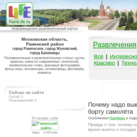
Информационно-развлекательный портал
Московская область,
Развлечения
Раменский район
город Раменское, город Жуковский,
город Бронницы
Всё
|
Интересн
Познавательные и развлекательные статьи: шутки,
приколы, новости современных технологий,
Красиво
|
Техно
занимательное чтиво, красивые фотографии,
флэш-игры, мотиваторы, котоматрицы, фотожабы,
комиксы.
Сейчас на сайте
Гостей: 0
Пользователей: 0
Почему надо вык
.
борту самолёта
Установи себе
Опубликовал
RamNews
в подр
Правда о том, почему 
время взлёта и посадки
наш счётчик
Подробнее на сайте http://ramlife.ru/?menu=ru-pub-humor-viewdoc-3209