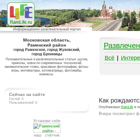
Информационно-развлекательный портал
Московская область,
Развлечен
Раменский район
город Раменское, город Жуковский,
город Бронницы
Всё
|
Интере
Познавательные и развлекательные статьи: шутки,
приколы, новости современных технологий,
занимательное чтиво, красивые фотографии, флэш-
игры, мотиваторы, котоматрицы, фотожабы,
комиксы.
Сейчас на сайте
Гостей: 0
Как рождаютс
Пользователей: 0
.
Опубликовал
RamLife
в п
Вчера посмотрел фи
Установи себе
Подробнее на сайте http://ramlife.ru/?menu=ru-pub-humor-viewdoc-140
наш счётчик