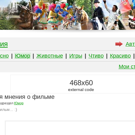
ия
Авт
сно
|
Юмор
|
Животные
|
Игры
|
Чтиво
|
Красиво
Мои с
468x60
external code
я мнения о фильме
одраздел
Юмор
льм... :)