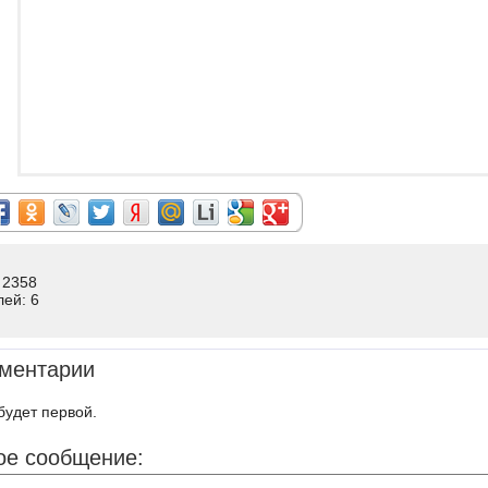
 2358
лей: 6
ментарии
будет первой.
ое сообщение: