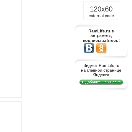
120x60
external code
RamLife.ru в
соц.сетях,
подписывайтесь:
Виджет RamLife.ru
на главной странице
Я
ндекса