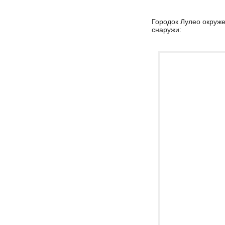
Городок Лулео окруж
снаружи: