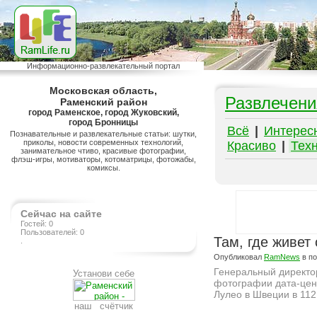
Информационно-развлекательный портал
Московская область,
Развлечени
Раменский район
город Раменское, город Жуковский,
город Бронницы
Всё
|
Интерес
Познавательные и развлекательные статьи: шутки,
приколы, новости современных технологий,
Красиво
|
Тех
занимательное чтиво, красивые фотографии,
флэш-игры, мотиваторы, котоматрицы, фотожабы,
комиксы.
Сейчас на сайте
Гостей: 0
Пользователей: 0
Там, где живет
.
Опубликовал
RamNews
в п
Генеральный директо
Установи себе
фотографии дата-цен
Лулео в Швеции в 112
наш счётчик
Подробнее на сайте http://ramlife.ru/?menu=ru-pub-hitech-viewdoc-5426