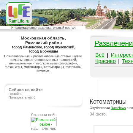
Информационно-развлекательный портал
Московская область,
Развлечени
Раменский район
город Раменское, город Жуковский,
город Бронницы
Всё
|
Интерес
Познавательные и развлекательные статьи: шутки,
приколы, новости современных технологий,
Красиво
|
Тех
занимательное чтиво, красивые фотографии,
флэш-игры, мотиваторы, котоматрицы, фотожабы,
комиксы.
Сейчас на сайте
Гостей: 0
Пользователей: 0
Котоматрицы
.
Опубликовал
RamNews
в п
34 фото.
Установи себе
Подробнее на сайте http://ramlife.ru/?menu=ru-pub-animals-viewdoc-2700
наш счётчик