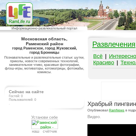
Информационно-развлекательный портал
Московская область,
Развлечения
Раменский район
город Раменское, город Жуковский,
город Бронницы
Всё
|
Интересн
Познавательные и развлекательные статьи: шутки,
приколы, новости современных технологий,
Красиво
|
Техно
занимательное чтиво, красивые фотографии,
флэш-игры, мотиваторы, котоматрицы, фотожабы,
комиксы.
Сейчас на сайте
Гостей: 0
Пользователей: 0
Храбрый пингви
.
Опубликовал
RamNews
в подр
Видео.
Установи себе
Подробнее на сайте http://ramlife.ru/?menu=ru-pub-animals-viewdoc-1093
наш счётчик