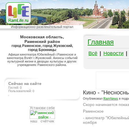
Информационно-развлекательный портал
Московская область,
Главная
Раменский район
город Раменское, город Жуковский,
город Бронницы
Всё
|
Новости
|
Афиши кинотеатра Юбилейный г.Раменское и
кинотеатра Взлёт г.Жуковский. Анонсы событий
культурной жизни в дворцах культуры и других
учреждениях Раменского района.
Сейчас на сайте
Гостей: 0
Пользователей: 0
Кино - "Несносны
.
Опубликовал
RamNews
в подр
Скоро начинается пока
Установи себе
Раменское
- кинотеатр "Юбилейный
наш счётчик
ноября