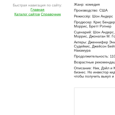
Подробнее на сайте http://ramlife.ru/?menu=ru-main-placard-viewdoc-4163
Жанр: комедия
Быстрая навигация по сайту:
Главная
Производство: США
Каталог сайтов
Справочник
Режиссёр: Шон Андерс
Продюсер: Крис Бендер
Моррис, Бретт Рэтнер
Сценарий: Шон Андерс,
Моррис, Джонатан М. Г
Актеры: Дженнифер Эни
Судейкис, Джейсон Бейт
Накамура
Продолжительность: 11
Возрастные рекомендац
Описание: Ник, Дэйл и 
бизнес. Но инвестор кид
чтобы получить выкуп и