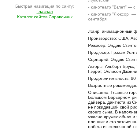
Жуковский
Быстрая навигация по сайту:
- кинотеатр "Взлет" — с
Главная
- кинотеатр "Люксор" — 
Каталог сайтов
Справочник
сентября
Подробнее на сайте http://ramlife.ru/?menu=ru-main-placard-viewdoc-2605
Жанр: анимационный 
Производство: США, Ав
Режисер: Эндрю Стэнто
Продюсер: Грэхэм Уолте
Сценарий: Эндрю Стэнт
Актеры: Альберт Брукс,
Гэррет, Эллисон Джэнни
Продолжительность: 90
Возрастные рекомендац
Описание: Главные гер
Большом Барьерном риф
дайвера, дантиста из Си
не покидавший свой риф
своего сына. В наполн
ужасно дружелюбная и 
пленник и его заточенн
побега из стеклянной т