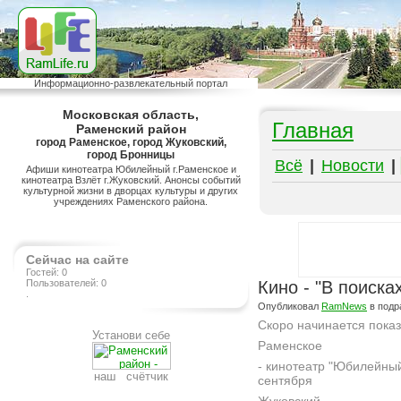
Информационно-развлекательный портал
Московская область,
Главная
Раменский район
город Раменское, город Жуковский,
город Бронницы
Всё
|
Новости
|
Афиши кинотеатра Юбилейный г.Раменское и
кинотеатра Взлёт г.Жуковский. Анонсы событий
культурной жизни в дворцах культуры и других
учреждениях Раменского района.
Сейчас на сайте
Гостей: 0
Пользователей: 0
Кино - "В поиска
.
Опубликовал
RamNews
в подр
Скоро начинается пока
Установи себе
Раменское
- кинотеатр "Юбилейный
наш счётчик
сентября