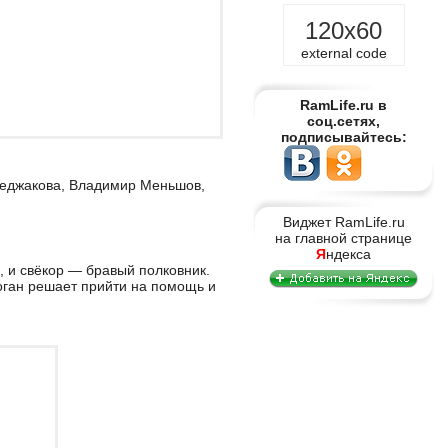
120x60
external code
RamLife.ru в
соц.сетях,
подписывайтесь:
хеджакова, Владимир Меньшов,
Виджет RamLife.ru
на главной странице
Я
ндекса
 и свёкор — бравый полковник.
оган решает прийти на помощь и