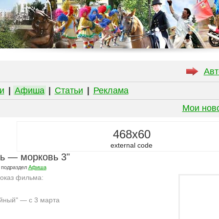
Авт
и
|
Афиша
|
Статьи
|
Реклама
Мои нов
468x60
external code
ь — морковь 3"
 подраздел
Афиша
показ фильма:
йный" — с 3 марта