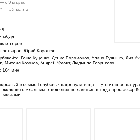
 — с 3 марта
" — с 3 марта
ия
инзбург
авлетьяров
влетьяров, Юрий Коротков
рбакайте, Гоша Куценко, Денис Парамонов, Алина Булынко, Лия А
, Михаил Козаков, Андрей Ургант, Людмила Гаврилова
 104 мин.
рковь 3 в семью Голубевых нагрянули тёща — утончённая натура,
поколения с младшим отношения не ладятся, и тогда профессор К
я местами.