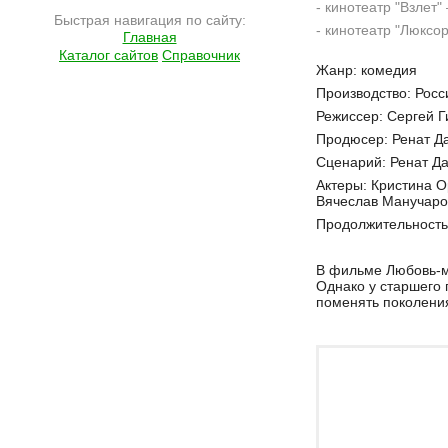
- кинотеатр "Взлет"
Быстрая навигация по сайту:
- кинотеатр "Люксор
Главная
Каталог сайтов
Справочник
Подробнее на сайте http://ramlife.ru/?menu=ru-main-placard-viewdoc-1032
Жанр: комедия
Производство: Росс
Режиссер: Сергей Г
Продюсер: Ренат Д
Сценарий: Ренат Да
Актеры: Кристина О
Вячеслав Манучаров
Продолжительность:
В фильме Любовь-мо
Однако у старшего 
поменять поколени