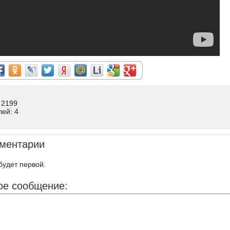
 2199
лей: 4
ментарии
будет первой.
ое сообщение: