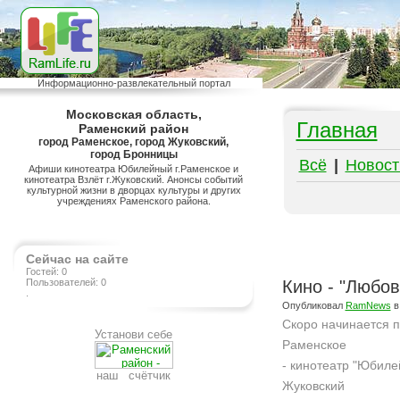
Информационно-развлекательный портал
Московская область,
Главная
Раменский район
город Раменское, город Жуковский,
город Бронницы
Всё
|
Новост
Афиши кинотеатра Юбилейный г.Раменское и
кинотеатра Взлёт г.Жуковский. Анонсы событий
культурной жизни в дворцах культуры и других
учреждениях Раменского района.
Сейчас на сайте
Гостей: 0
Пользователей: 0
Кино - "Любов
.
Опубликовал
RamNews
в
Скоро начинается 
Установи себе
Раменское
- кинотеатр "Юбиле
наш счётчик
Жуковский