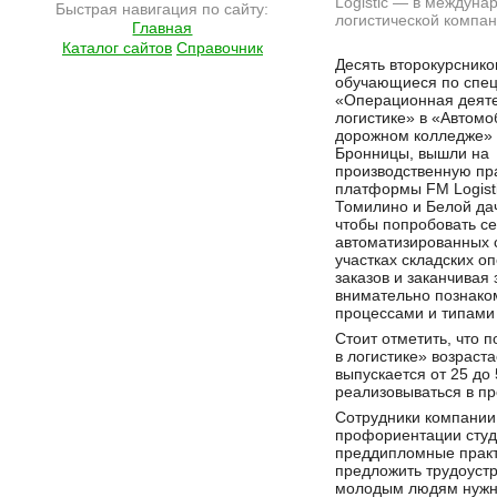
Logistic — в междуна
Быстрая навигация по сайту:
логистической компа
Главная
Каталог сайтов
Справочник
Подробнее на сайте http://ramlife.ru/?menu=ru-main-news-viewdoc-6415
Десять второкурснико
обучающиеся по спец
«Операционная деяте
логистике» в «Автомо
дорожном колледже» 
Бронницы, вышли на
производственную пра
платформы FM Logisti
Томилино и Белой дач
чтобы попробовать се
автоматизированных с
участках складских о
заказов и заканчивая 
внимательно познаком
процессами и типами
Стоит отметить, что 
в логистике» возраст
выпускается от 25 до
реализовываться в п
Сотрудники компании
профориентации студ
преддипломные практи
предложить трудоустр
молодым людям нужно