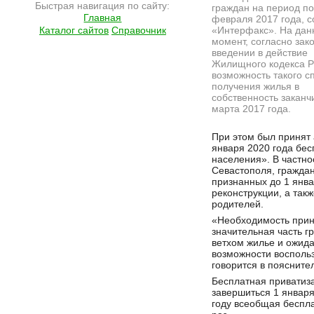
Быстрая навигация по сайту:
граждан на период п
Главная
февраля 2017 года, 
Каталог сайтов
Справочник
«Интерфакс». На дан
момент, согласно зак
введении в действие
Жилищного кодекса Р
возможность такого с
получения жилья в
собственность заканч
марта 2017 года.
Подробнее на сайте http://ramlife.ru/?menu=ru-main-news-viewdoc-5981
При этом был принят
января 2020 года бе
населения». В частно
Севастополя, гражда
признанных до 1 янв
реконструкции, а так
родителей.
«Необходимость прин
значительная часть 
ветхом жилье и ожид
возможности восполь
говорится в поясните
Бесплатная приватиза
завершиться 1 января
году всеобщая беспл