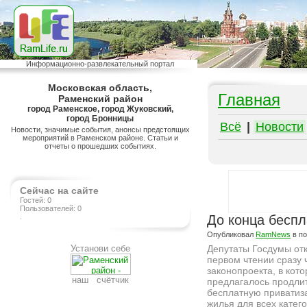
Информационно-развлекательный портал
Московская область,
Главная
Раменский район
город Раменское, город Жуковский,
город Бронницы
Всё
|
Новости
Новости, значимые события, анонсы предстоящих
мероприятий в Раменском районе. Статьи и
отчеты о прошедших событиях.
Сейчас на сайте
Гостей: 0
Пользователей: 0
.
До конца беспл
Опубликовал
RamNews
в п
Установи себе
Депутаты Госдумы от
первом чтении сразу 
законопроекта, в кот
наш счётчик
предлагалось продли
бесплатную привати
жилья для всех катег