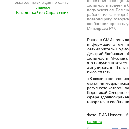
появления сообщени
Быстрая навигация по сайту:
халатности врачей в 
Главная
подмосковном Рамен
Каталог сайтов
Справочник
районе, из-за которо
потерял руку, говорит
сообщении пресс-сл
Минздрава РФ.
Подробнее на сайте http://ramlife.ru/?menu=ru-main-news-viewdoc-5776
Ранее в СМИ появила
информация о том, чт
летний житель Подмо
Дмитрий Любишкин об
халатности. Мужчина 
что получил некачест
ампутировать. В слу
было спасти.
«В связи с появлени
оказании медицинской
результате которой п
Вероникой Скворцово
сфере здравоохранен
говорится в сообщени
Фото: РИА Новости, А
riamo.ru