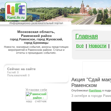
Информационно-развлекательный портал
Московская область,
Главная
Раменский район
город Раменское, город Жуковский,
город Бронницы
Всё
|
Новости
|
Новости, значимые события, анонсы предстоящих
мероприятий в Раменском районе. Статьи и
отчеты о прошедших событиях.
Сейчас на сайте
Гостей: 0
Пользователей: 0
.
Акция "Сдай мак
Раменском
Установи себе
Опубликовал
RamNews
в подр
3 октября в городе Рам
наш счётчик
Подробнее на сайте http://ramlife.ru/?menu=ru-main-news-viewdoc-4960