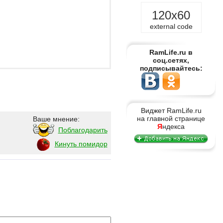
120x60
external code
RamLife.ru в
соц.сетях,
подписывайтесь:
Виджет RamLife.ru
на главной странице
Ваше мнение:
Я
ндекса
Поблагодарить
Кинуть помидор