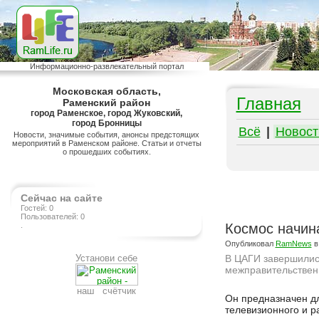
Информационно-развлекательный портал
Московская область,
Главная
Раменский район
город Раменское, город Жуковский,
город Бронницы
Всё
|
Новост
Новости, значимые события, анонсы предстоящих
мероприятий в Раменском районе. Статьи и отчеты
о прошедших событиях.
Сейчас на сайте
Гостей: 0
Пользователей: 0
.
Космос начин
Опубликовал
RamNews
в
Установи себе
В ЦАГИ завершились
межправительственн
наш счётчик
Подробнее на сайте http://ramlife.ru/?menu=ru-main-news-viewdoc-485
Он предназначен д
телевизионного и р