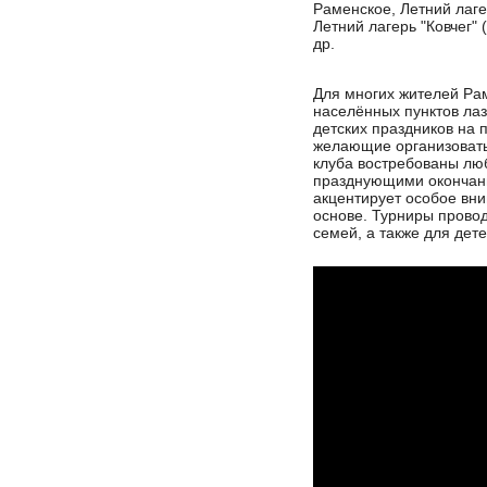
Раменское, Летний лаге
Летний лагерь "Ковчег"
др.
Для многих жителей Рам
населённых пунктов ла
детских праздников на 
желающие организоват
клуба востребованы лю
празднующими окончание
акцентирует особое вн
основе. Турниры прово
семей, а также для дет