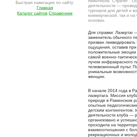
пейнтбола "Стратег". 
Быстрая навигация по сайту:
деятельности — провед
Главная
турниров для детей и вз
Каталог сайтов
Справочник
коммерческой, так и на
основах.
Подробнее на сайте http://ramlife.ru/?menu=ru-main-news-viewdoc-4789
Для справки: Лазертаг 
заменитель обычного п
призван ликвидировать
ощущения, оставив при
положительные эмоции 
самой военно-тактическ
лучом инфракрасного т
телевизионный пульт. П
уникальные возможности
женщин.
В начале 2014 года в 
лазертага. Миссия клу
природе в Раменском ра
опытные педагогически
детским контингентом.
деятельности клуба — 
организовано и успешно
проходила на территор
взаимоотношения с бол
рекреационных и молод