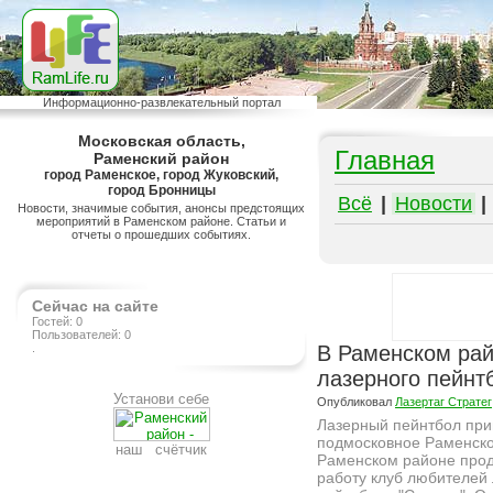
Информационно-развлекательный портал
Московская область,
Главная
Раменский район
город Раменское, город Жуковский,
город Бронницы
Всё
|
Новости
|
Новости, значимые события, анонсы предстоящих
мероприятий в Раменском районе. Статьи и
отчеты о прошедших событиях.
Сейчас на сайте
Гостей: 0
Пользователей: 0
.
В Раменском рай
лазерного пейнт
Установи себе
Опубликовал
Лазертаг Стратег
Лазерный пейнтбол при
подмосковное Раменское
наш счётчик
Раменском районе про
работу клуб любителей