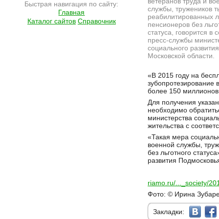
ветеранов труда и во
Быстрая навигация по сайту:
службы, тружеников т
Главная
реабилитированных л
Каталог сайтов
Справочник
пенсионеров без льго
статуса, говорится в
пресс-службы минист
социального развития
Московской области.
Подробнее на сайте http://ramlife.ru/?menu=ru-main-news-viewdoc-4753
«В 2015 году на бесп
зубопротезирование 
более 150 миллионов
Для получения указа
необходимо обратить
министерства социал
жительства с соответ
«Такая мера социаль
военной службы, тру
без льготного статус
развития Подмосковь
riamo.ru/..._society/
Фото: © Ирина Зубар
Закладки: