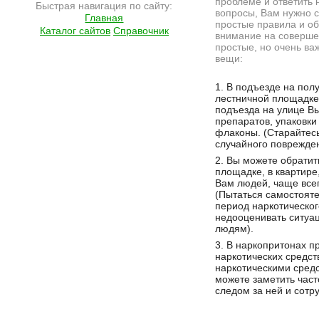
проблеме и ответить 
Быстрая навигация по сайту:
вопросы, Вам нужно 
Главная
простые правила и о
Каталог сайтов
Справочник
внимание на соверш
простые, но очень ва
вещи:
Подробнее на сайте http://ramlife.ru/?menu=ru-main-news-viewdoc-4713
1. В подъезде на полу
лестничной площадке
подъезда на улице Вы
препаратов, упаковки
флаконы. (Старайтесь
случайного поврежден
2. Вы можете обратит
площадке, в квартире
Вам людей, чаще всег
(Пытаться самостоятел
период наркотическог
недооценивать ситуац
людям).
3. В наркопритонах п
наркотических средст
наркотическими сред
можете заметить част
следом за ней и сотр