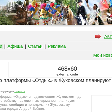
Авт
и
|
Афиша
|
Статьи
|
Реклама
Мои нов
468x60
external code
ю платформы «Отдых» в Жуковском планируют 
 подраздел
Новости
тформы «Отдых» в подмосковном Жуковском, где
устройству парковочных карманов, планируют
густа, сообщил в понедельник Жуковскому
ава города Андрей Войтюк.