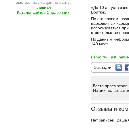
Быстрая навигация по сайту:
Подробнее на сайте http://ramlife.ru/?menu=ru-main-news-viewdoc-4711
Главная
«До 10 августа зав
Войтюк.
Каталог сайтов
Справочник
По его словам, воз
парковочных карма
использоваться пр
строительстве ново
По данным информа
140 мест.
riamo.ru/...ast_new
Закладки:
Всего просмотров:
Из них пользовате
Отзывы и ком
Нет записей, Ваша 