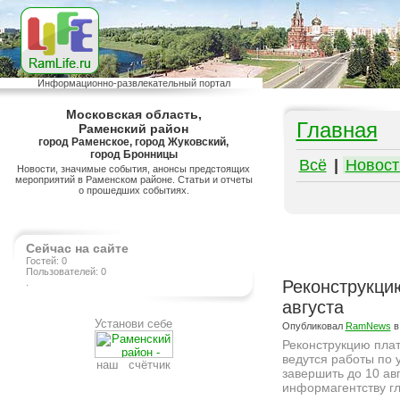
Информационно-развлекательный портал
Московская область,
Главная
Раменский район
город Раменское, город Жуковский,
город Бронницы
Всё
|
Новост
Новости, значимые события, анонсы предстоящих
мероприятий в Раменском районе. Статьи и отчеты
о прошедших событиях.
Сейчас на сайте
Гостей: 0
Пользователей: 0
.
Реконструкци
августа
Установи себе
Опубликовал
RamNews
в
Реконструкцию пла
ведутся работы по 
наш счётчик
завершить до 10 ав
информагентству гл