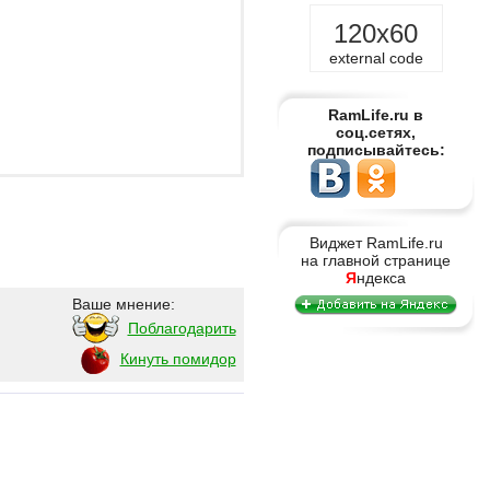
120x60
external code
RamLife.ru в
соц.сетях,
подписывайтесь:
Виджет RamLife.ru
на главной странице
Я
ндекса
Ваше мнение:
Поблагодарить
Кинуть помидор